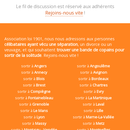
Le fil de discussion est réservé aux adhérents
Rejoins-nous vite
!
Association loi 1901, nous nous adressons aux personnes
célibataires ayant vécu une séparation
, un divorce ou un
veuvage, et qui souhaitent
trouver une bande de copains pour
sortir de la solitude
. Rejoins-nous vite !
sortir à
Angers
sortir à
Angoulême
sortir à
Annecy
sortir à
Avignon
sortir à
Blois
sortir à
Bordeaux
sortir à
Brest
sortir à
Chartres
sortir à
Compiègne
sortir à
Evry
sortir à
Fontainebleau
sortir à
La Martinique
sortir à
Grenoble
sortir à
Laval
sortir à
Le Mans
sortir à
Lille
sortir à
Lyon
sortir à
Marne-La-Vallée
sortir à
Massy
sortir à
Metz
sortir à
Montaigu - Vendée
sortir à
Montpellier