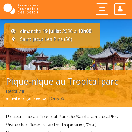
dimanche
19 juillet
2026 à
10h00
Saint Jacut Les Pins (56)
Pique-nique au Tropical parc
Découvrir
activité organisée par
Dany56
Pique-nique au Tropical Parc de Saint-Jacu-les-Pins.
Visite de différents jardins tropicaux ( 7ha )