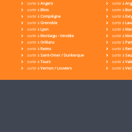
sortir à
Angers
sortir à
Ang
sortir à
Blois
sortir à
Bor
sortir à
Compiègne
sortir à
Evr
sortir à
Grenoble
sortir à
Lav
sortir à
Lyon
sortir à
Mar
sortir à
Montaigu - Vendée
sortir à
Mon
sortir à
Orléans
sortir à
Par
sortir à
Reims
sortir à
Ren
sortir à
Saint-Omer / Dunkerque
sortir à
Sa
sortir à
Tours
sortir à
Val
sortir à
Vernon / Louviers
sortir à
Ver