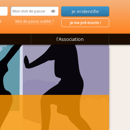
é
Mot de passe oublié ?
je me pré-inscris !
l'Association