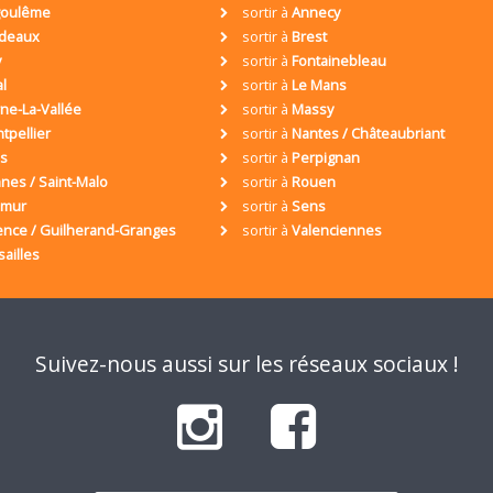
oulême
sortir à
Annecy
deaux
sortir à
Brest
y
sortir à
Fontainebleau
al
sortir à
Le Mans
ne-La-Vallée
sortir à
Massy
tpellier
sortir à
Nantes / Châteaubriant
is
sortir à
Perpignan
nes / Saint-Malo
sortir à
Rouen
umur
sortir à
Sens
ence / Guilherand-Granges
sortir à
Valenciennes
sailles
Suivez-nous aussi sur les réseaux sociaux !