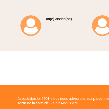
un(e) ancien(ne)
Association loi 1901, nous nous adressons aux personn
sortir de la solitude
. Rejoins-nous vite !