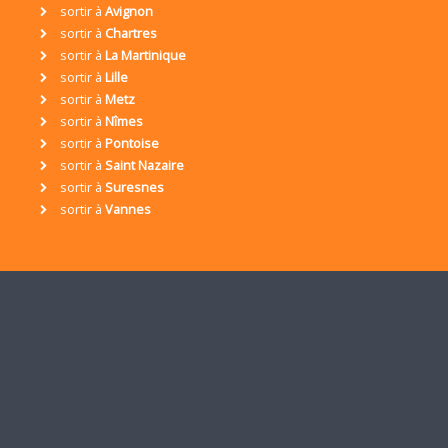
sortir à
Avignon
sortir à
Chartres
sortir à
La Martinique
sortir à
Lille
sortir à
Metz
sortir à
Nîmes
sortir à
Pontoise
sortir à
Saint Nazaire
sortir à
Suresnes
sortir à
Vannes