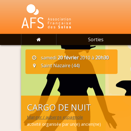
Sorties
samedi
20 février
2010 à
20h30
Saint Nazaire (44)
CARGO DE NUIT
Manger / auberge espagnole
activité organisée par un(e) ancien(ne)