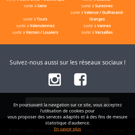
sortir à
Sens
sortir à
Suresnes
sortir à
Valence / Guilherand-
sortir à
Tours
Granges
sortir à
Valenciennes
sortir à
Vannes
sortir à
Vernon / Louviers
sortir à
Versailles
Suivez-nous aussi sur les réseaux sociaux !
Envie de discuter sur le Tchat ?
En poursuivant la navigation sur ce site, vous acceptez
l'utilisation de cookies pour
vous proposer des services adaptés et à des fins de mesure
statistique d'audience.
En savoir plus
© 2001 / 2026 • Association Française des Solos |
Qui sommes-