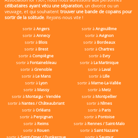
célibataires ayant vécu une séparation
, un divorce ou un
veuvage, et qui souhaitent
trouver une bande de copains pour
sortir de la solitude
. Rejoins-nous vite !
sortir à
Angers
sortir à
Angoulême
sortir à
Annecy
sortir à
Avignon
sortir à
Blois
sortir à
Bordeaux
sortir à
Brest
sortir à
Chartres
sortir à
Compiègne
sortir à
Evry
sortir à
Fontainebleau
sortir à
La Martinique
sortir à
Grenoble
sortir à
Laval
sortir à
Le Mans
sortir à
Lille
sortir à
Lyon
sortir à
Marne-La-Vallée
sortir à
Massy
sortir à
Metz
sortir à
Montaigu - Vendée
sortir à
Montpellier
sortir à
Nantes / Châteaubriant
sortir à
Nîmes
sortir à
Orléans
sortir à
Paris
sortir à
Perpignan
sortir à
Pontoise
sortir à
Reims
sortir à
Rennes / Saint-Malo
sortir à
Rouen
sortir à
Saint Nazaire
sortir à
Saint-Omer / Dunkerque
sortir à
Saumur