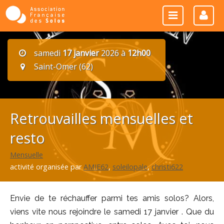
samedi
17 janvier
2026 à
12h00
Saint-Omer (62)
Retrouvailles mensuelles et
resto
Mensuelle
activité organisée par
AMIE62
,
soleilopale
,
christi622
Envie de te réchauffer parmi tes amis solos? Alors,
viens vite nous rejoindre le samedi 17 janvier . Que du