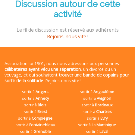
Discussion autour de cette
activité
Le fil de discussion est réservé aux adhérents
Rejoins-nous vite
!
Association loi 1901, nous nous adressons aux personnes
célibataires ayant vécu une séparation
, un divorce ou un
veuvage, et qui souhaitent
trouver une bande de copains pour
sortir de la solitude
. Rejoins-nous vite !
sortir à
Angers
sortir à
Angoulême
sortir à
Annecy
sortir à
Avignon
sortir à
Blois
sortir à
Bordeaux
sortir à
Brest
sortir à
Chartres
sortir à
Compiègne
sortir à
Evry
sortir à
Fontainebleau
sortir à
La Martinique
sortir à
Grenoble
sortir à
Laval