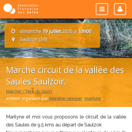
dimanche
19 juillet
2026 à
10h00
Saulzoir (59)
Marche circuit de la vallée des
Saules Saulzoir.
Marcher / faire du sport
activité organisée par
Maryline (annean
,
marilyne
Marilyne et moi vous proposons le circuit de la vallée
des Saules de 9,5 kms au départ de Saulzoir.