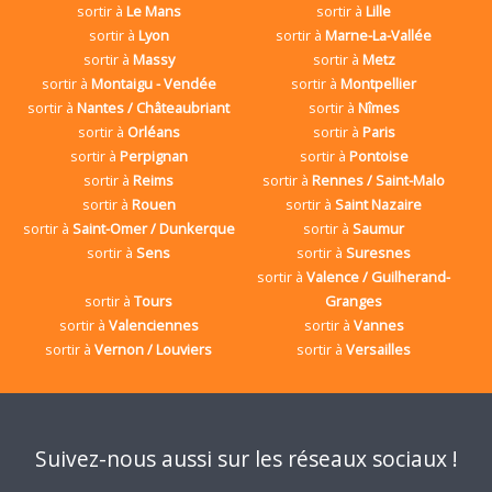
sortir à
Le Mans
sortir à
Lille
sortir à
Lyon
sortir à
Marne-La-Vallée
sortir à
Massy
sortir à
Metz
sortir à
Montaigu - Vendée
sortir à
Montpellier
sortir à
Nantes / Châteaubriant
sortir à
Nîmes
sortir à
Orléans
sortir à
Paris
sortir à
Perpignan
sortir à
Pontoise
sortir à
Reims
sortir à
Rennes / Saint-Malo
sortir à
Rouen
sortir à
Saint Nazaire
sortir à
Saint-Omer / Dunkerque
sortir à
Saumur
sortir à
Sens
sortir à
Suresnes
sortir à
Valence / Guilherand-
sortir à
Tours
Granges
sortir à
Valenciennes
sortir à
Vannes
sortir à
Vernon / Louviers
sortir à
Versailles
Suivez-nous aussi sur les réseaux sociaux !