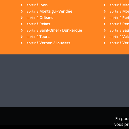
sortir à
Lyon
sortir à
Mar
sortir à
Montaigu - Vendée
sortir à
Mon
sortir à
Orléans
sortir à
Par
sortir à
Reims
sortir à
Ren
sortir à
Saint-Omer / Dunkerque
sortir à
Sa
sortir à
Tours
sortir à
Val
sortir à
Vernon / Louviers
sortir à
Ver
En pour
vous pr