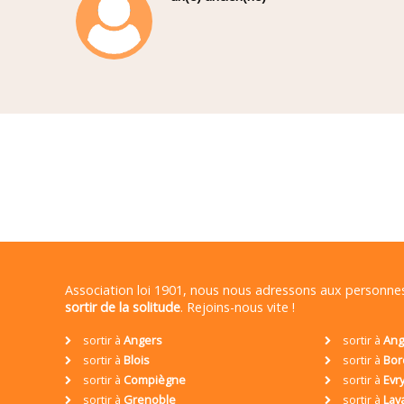
Association loi 1901, nous nous adressons aux personn
sortir de la solitude
. Rejoins-nous vite !
sortir à
Angers
sortir à
Ang
sortir à
Blois
sortir à
Bor
sortir à
Compiègne
sortir à
Evr
sortir à
Grenoble
sortir à
Lav