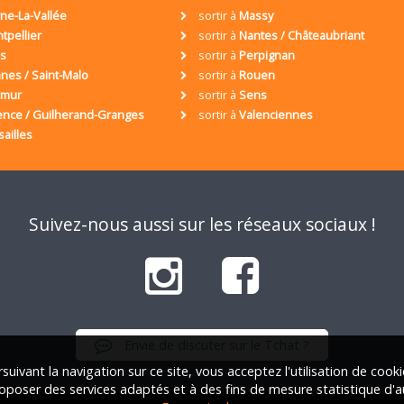
ne-La-Vallée
sortir à
Massy
tpellier
sortir à
Nantes / Châteaubriant
is
sortir à
Perpignan
nes / Saint-Malo
sortir à
Rouen
umur
sortir à
Sens
ence / Guilherand-Granges
sortir à
Valenciennes
sailles
Suivez-nous aussi sur les réseaux sociaux !
Envie de discuter sur le Tchat ?
suivant la navigation sur ce site, vous acceptez l'utilisation de cook
oposer des services adaptés et à des fins de mesure statistique d'a