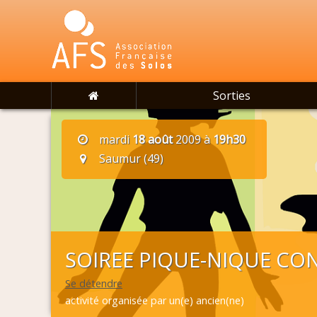
Sorties
mardi
18 août
2009 à
19h30
Saumur (49)
SOIREE PIQUE-NIQUE CO
Se détendre
activité organisée par un(e) ancien(ne)