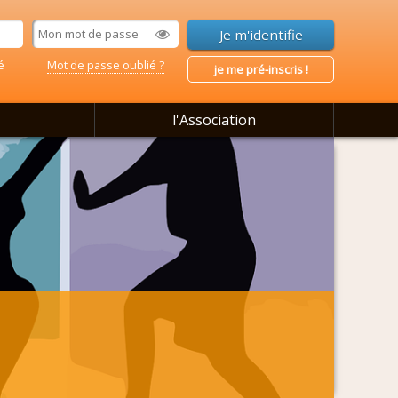
é
Mot de passe oublié ?
je me pré-inscris !
l'Association