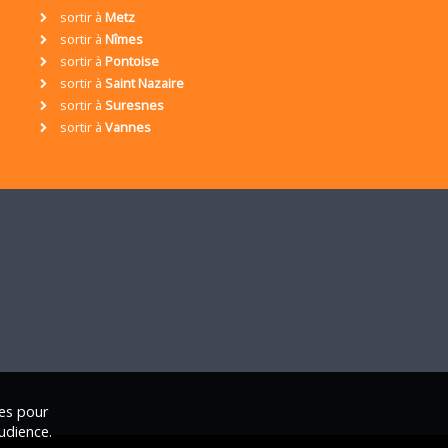
sortir à
Metz
sortir à
Nîmes
sortir à
Pontoise
sortir à
Saint Nazaire
sortir à
Suresnes
sortir à
Vannes
ies pour
udience.