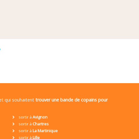
é
 et qui souhaitent
trouver une bande de copains pour
sortir à
Avignon
sortir à
Chartres
sortir à
La Martinique
sortir à
Lille