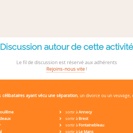
Discussion autour de cette activit
Le fil de discussion est réservé aux adhérents
Rejoins-nous vite
!
es
célibataires ayant vécu une séparation
, un divorce ou un veuvage,
oulême
sortir à
Annecy
deaux
sortir à
Brest
y
sortir à
Fontainebleau
al
sortir à
Le Mans