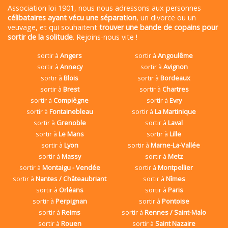
Association loi 1901, nous nous adressons aux personnes
célibataires ayant vécu une séparation
, un divorce ou un
veuvage, et qui souhaitent
trouver une bande de copains pour
sortir de la solitude
. Rejoins-nous vite !
sortir à
Angers
sortir à
Angoulême
sortir à
Annecy
sortir à
Avignon
sortir à
Blois
sortir à
Bordeaux
sortir à
Brest
sortir à
Chartres
sortir à
Compiègne
sortir à
Evry
sortir à
Fontainebleau
sortir à
La Martinique
sortir à
Grenoble
sortir à
Laval
sortir à
Le Mans
sortir à
Lille
sortir à
Lyon
sortir à
Marne-La-Vallée
sortir à
Massy
sortir à
Metz
sortir à
Montaigu - Vendée
sortir à
Montpellier
sortir à
Nantes / Châteaubriant
sortir à
Nîmes
sortir à
Orléans
sortir à
Paris
sortir à
Perpignan
sortir à
Pontoise
sortir à
Reims
sortir à
Rennes / Saint-Malo
sortir à
Rouen
sortir à
Saint Nazaire