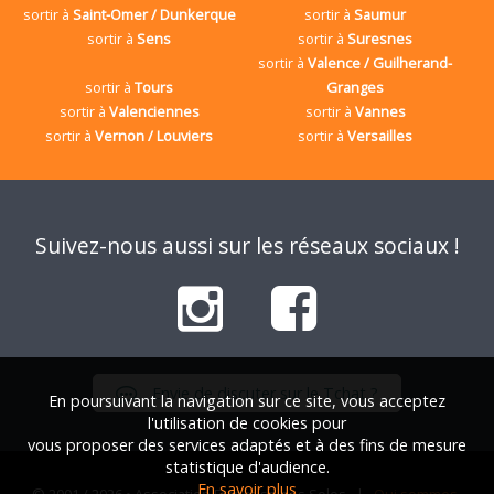
sortir à
Saint-Omer / Dunkerque
sortir à
Saumur
sortir à
Sens
sortir à
Suresnes
sortir à
Valence / Guilherand-
sortir à
Tours
Granges
sortir à
Valenciennes
sortir à
Vannes
sortir à
Vernon / Louviers
sortir à
Versailles
Suivez-nous aussi sur les réseaux sociaux !
Envie de discuter sur le Tchat ?
En poursuivant la navigation sur ce site, vous acceptez
l'utilisation de cookies pour
vous proposer des services adaptés et à des fins de mesure
statistique d'audience.
En savoir plus
© 2001 / 2026 • Association Française des Solos |
Qui sommes-