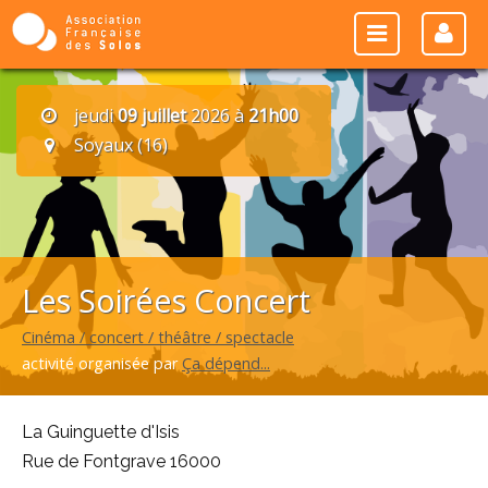
jeudi
09 juillet
2026 à
21h00
Soyaux (16)
Les Soirées Concert
Cinéma / concert / théâtre / spectacle
activité organisée par
Ça dépend...
La Guinguette d'Isis
Rue de Fontgrave 16000