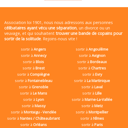
Association loi 1901, nous nous adressons aux personnes
célibataires ayant vécu une séparation
, un divorce ou un
veuvage, et qui souhaitent
trouver une bande de copains pour
sortir de la solitude
. Rejoins-nous vite !
sortir à
Angers
sortir à
Angoulême
sortir à
Annecy
sortir à
Avignon
sortir à
Blois
sortir à
Bordeaux
sortir à
Brest
sortir à
Chartres
sortir à
Compiègne
sortir à
Evry
sortir à
Fontainebleau
sortir à
La Martinique
sortir à
Grenoble
sortir à
Laval
sortir à
Le Mans
sortir à
Lille
sortir à
Lyon
sortir à
Marne-La-Vallée
sortir à
Massy
sortir à
Metz
sortir à
Montaigu - Vendée
sortir à
Montpellier
sortir à
Nantes / Châteaubriant
sortir à
Nîmes
sortir à
Orléans
sortir à
Paris