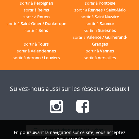
sortir à
Perpignan
sortir à
Pontoise
sortir à
Reims
sortir à
Rennes / Saint-Malo
sortir à
Rouen
sortir à
Saint Nazaire
sortir à
Saint-Omer / Dunkerque
sortir à
Saumur
sortir à
Sens
sortir à
Suresnes
sortir à
Valence / Guilherand-
sortir à
Tours
Granges
sortir à
Valenciennes
sortir à
Vannes
sortir à
Vernon / Louviers
sortir à
Versailles
Suivez-nous aussi sur les réseaux sociaux !
Envie de discuter sur le Tchat ?
En poursuivant la navigation sur ce site, vous acceptez
l'utilisation de cookies pour