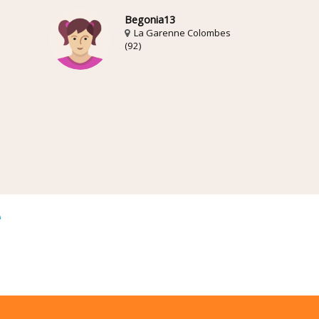
Begonia13
La Garenne Colombes
(92)
é