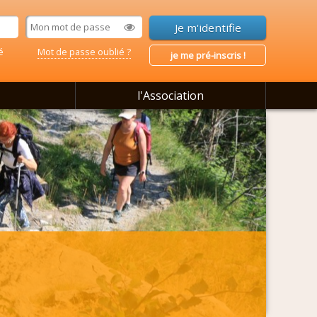
é
Mot de passe oublié ?
je me pré-inscris !
l'Association