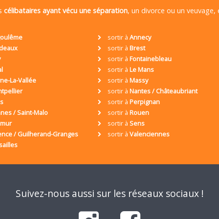
es
célibataires ayant vécu une séparation
, un divorce ou un veuvage,
oulême
sortir à
Annecy
deaux
sortir à
Brest
y
sortir à
Fontainebleau
al
sortir à
Le Mans
ne-La-Vallée
sortir à
Massy
tpellier
sortir à
Nantes / Châteaubriant
is
sortir à
Perpignan
nes / Saint-Malo
sortir à
Rouen
umur
sortir à
Sens
ence / Guilherand-Granges
sortir à
Valenciennes
sailles
Suivez-nous aussi sur les réseaux sociaux !