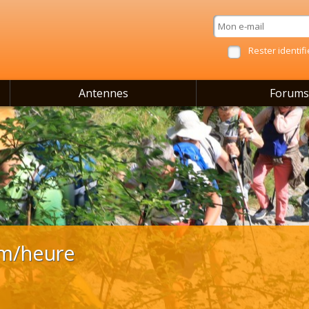
Rester identifi
Antennes
Forums
km/heure