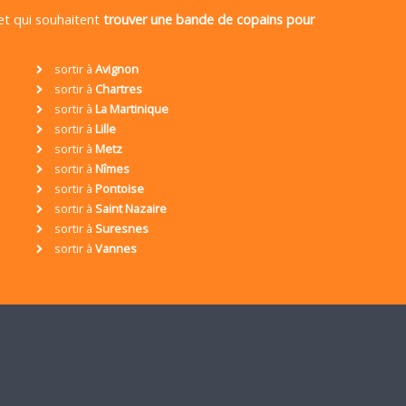
 et qui souhaitent
trouver une bande de copains pour
sortir à
Avignon
sortir à
Chartres
sortir à
La Martinique
sortir à
Lille
sortir à
Metz
sortir à
Nîmes
sortir à
Pontoise
sortir à
Saint Nazaire
sortir à
Suresnes
sortir à
Vannes