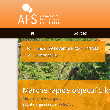
Sorties
samedi
09 novembre
2024 à
11h00
Suresnes (92)
Marche rapide objectif 5 
Marcher / faire du sport
activité organisée par
PASCALE