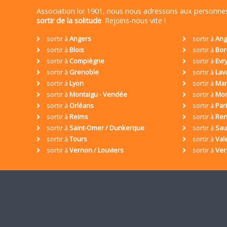
Association loi 1901, nous nous adressons aux personn
sortir de la solitude
. Rejoins-nous vite !
sortir à
Angers
sortir à
Ang
sortir à
Blois
sortir à
Bor
sortir à
Compiègne
sortir à
Evr
sortir à
Grenoble
sortir à
Lav
sortir à
Lyon
sortir à
Mar
sortir à
Montaigu - Vendée
sortir à
Mon
sortir à
Orléans
sortir à
Par
sortir à
Reims
sortir à
Ren
sortir à
Saint-Omer / Dunkerque
sortir à
Sa
sortir à
Tours
sortir à
Val
sortir à
Vernon / Louviers
sortir à
Ver