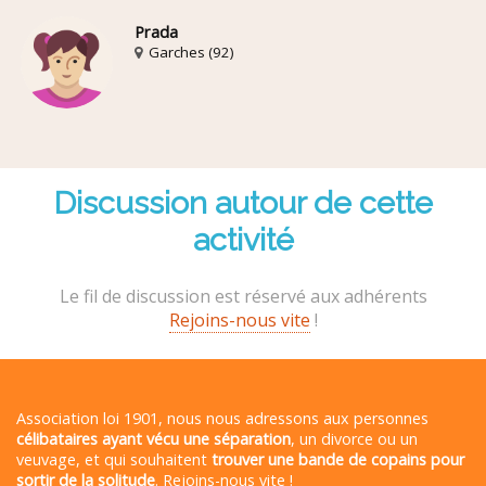
Prada
Garches (92)
Discussion autour de cette
activité
Le fil de discussion est réservé aux adhérents
Rejoins-nous vite
!
Association loi 1901, nous nous adressons aux personnes
célibataires ayant vécu une séparation
, un divorce ou un
veuvage, et qui souhaitent
trouver une bande de copains pour
sortir de la solitude
. Rejoins-nous vite !