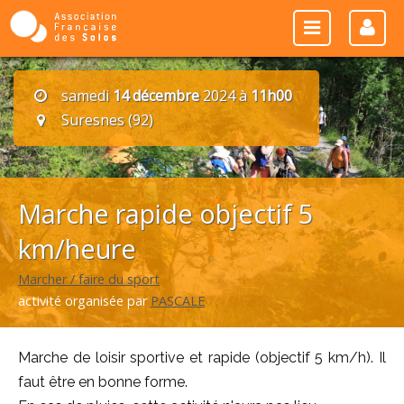
samedi
14 décembre
2024 à
11h00
Suresnes (92)
Marche rapide objectif 5
km/heure
Marcher / faire du sport
activité organisée par
PASCALE
Marche de loisir sportive et rapide (objectif 5 km/h). Il
faut être en bonne forme.