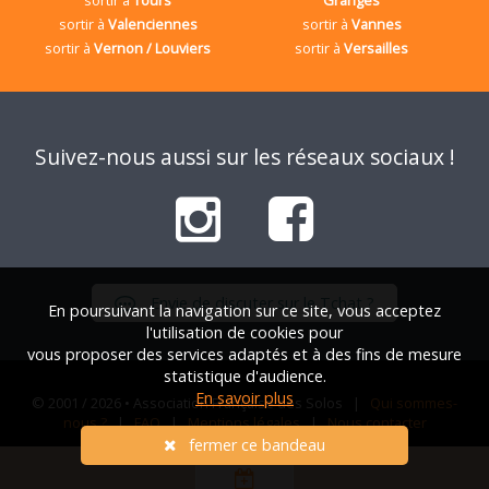
sortir à
Tours
Granges
sortir à
Valenciennes
sortir à
Vannes
sortir à
Vernon / Louviers
sortir à
Versailles
Suivez-nous aussi sur les réseaux sociaux !
Envie de discuter sur le Tchat ?
En poursuivant la navigation sur ce site, vous acceptez
l'utilisation de cookies pour
vous proposer des services adaptés et à des fins de mesure
statistique d'audience.
En savoir plus
© 2001 / 2026 • Association Française des Solos |
Qui sommes-
nous ?
|
FAQ
|
Mentions légales
|
Nous contacter
fermer ce bandeau