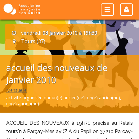
vendredi
08 janvier
2010 à
19h30
Tours (37)
accueil des nouveaux de
Janvier 2010
Mensuelle
activité organisée par un(e) ancien(ne), un(e) ancien(ne),
un(e) ancien(ne)
ACCUEIL DES NOUVEAUX à 19h30 précise au Relais
tours'n à Parçay-Meslay (Z.A du Papillon 37210 Parcay-