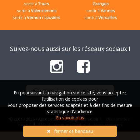
sortir à
Tours
Granges
sortir à
Valenciennes
sortir à
Vannes
sortir à
Vernon / Louviers
sortir à
Versailles
Suivez-nous aussi sur les réseaux sociaux !
Envie de discuter sur le Tchat ?
En poursuivant la navigation sur ce site, vous acceptez
l'utilisation de cookies pour
vous proposer des services adaptés et à des fins de mesure
statistique d'audience.
En savoir plus
© 2001 / 2026 • Association Française des Solos |
Qui sommes-
nous ?
|
FAQ
|
Mentions légales
|
Nous contacter
fermer ce bandeau