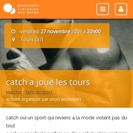
vendredi
27 novembre
2009 à
20h00
Tours (37)
catch a joue les tours
Marcher / faire du sport
activité organisée par un(e) ancien(ne)
catch oui un sport qui reviens a la mode violent pas du
tout