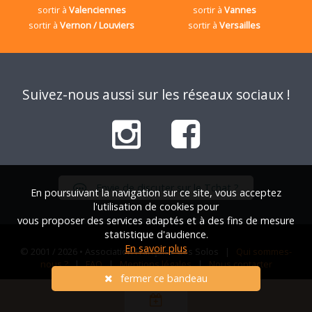
sortir à
Valenciennes
sortir à
Vannes
sortir à
Vernon / Louviers
sortir à
Versailles
Suivez-nous aussi sur les réseaux sociaux !
Envie de discuter sur le Tchat ?
En poursuivant la navigation sur ce site, vous acceptez
l'utilisation de cookies pour
vous proposer des services adaptés et à des fins de mesure
statistique d'audience.
En savoir plus
© 2001 / 2026 • Association Française des Solos |
Qui sommes-
nous ?
|
FAQ
|
Mentions légales
|
Nous contacter
fermer ce bandeau