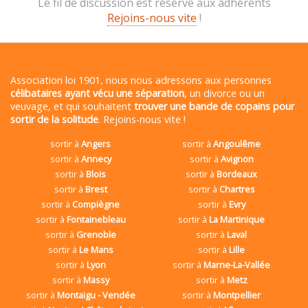
Le fil de discussion est réservé aux adhérents
Rejoins-nous vite
!
Association loi 1901, nous nous adressons aux personnes
célibataires ayant vécu une séparation
, un divorce ou un
veuvage, et qui souhaitent
trouver une bande de copains pour
sortir de la solitude
. Rejoins-nous vite !
sortir à
Angers
sortir à
Angoulême
sortir à
Annecy
sortir à
Avignon
sortir à
Blois
sortir à
Bordeaux
sortir à
Brest
sortir à
Chartres
sortir à
Compiègne
sortir à
Evry
sortir à
Fontainebleau
sortir à
La Martinique
sortir à
Grenoble
sortir à
Laval
sortir à
Le Mans
sortir à
Lille
sortir à
Lyon
sortir à
Marne-La-Vallée
sortir à
Massy
sortir à
Metz
sortir à
Montaigu - Vendée
sortir à
Montpellier