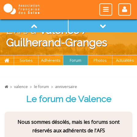
L'
afs
à
Valence /
Guilherand-Granges
Sorties
Adhérents
Forum
Photos
Actualités
valence
le forum
anniversaire
Le forum de Valence
Nous sommes désolés, mais les forums sont
réservés aux adhérents de l'AFS