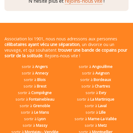
N'hésite plus et
rejoins-nous vite
!
Association loi 1901, nous nous adressons aux personnes
célibataires ayant vécu une séparation
, un divorce ou un
veuvage, et qui souhaitent
trouver une bande de copains pour
sortir de la solitude
. Rejoins-nous vite !
sortir à
Angers
sortir à
Angoulême
sortir à
Annecy
sortir à
Avignon
sortir à
Blois
sortir à
Bordeaux
sortir à
Brest
sortir à
Chartres
sortir à
Compiègne
sortir à
Evry
sortir à
Fontainebleau
sortir à
La Martinique
sortir à
Grenoble
sortir à
Laval
sortir à
Le Mans
sortir à
Lille
sortir à
Lyon
sortir à
Marne-La-Vallée
sortir à
Massy
sortir à
Metz
sortir à
Montaigu - Vendée
sortir à
Montpellier