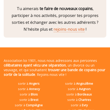
Tu aimerais
te faire de nouveaux copains
,
participer à nos activités, proposer tes propres
sorties et échanger avec les autres adhérents ?
N'hésite plus et
rejoins-nous vite
!
Association loi 1901, nous nous adressons aux personnes
célibataires ayant vécu une séparation
, un divorce ou un
veuvage, et qui souhaitent
trouver une bande de copains pour
sortir de la solitude
. Rejoins-nous vite !
sortir à
Angers
sortir à
Angoulême
sortir à
Annecy
sortir à
Avignon
sortir à
Blois
sortir à
Bordeaux
sortir à
Brest
sortir à
Chartres
sortir à
Compiègne
sortir à
Evry