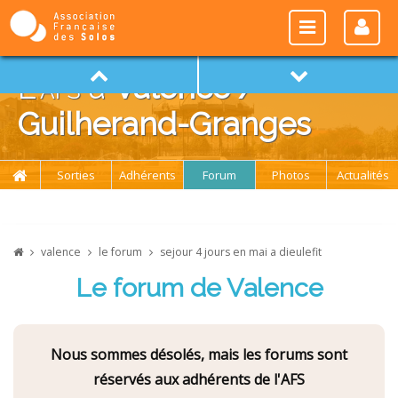
L'
afs
à
Valence /
Guilherand-Granges
Sorties
Adhérents
Forum
Photos
Actualités
valence
le forum
sejour 4 jours en mai a dieulefit
Le forum de Valence
Nous sommes désolés, mais les forums sont
réservés aux adhérents de l'AFS