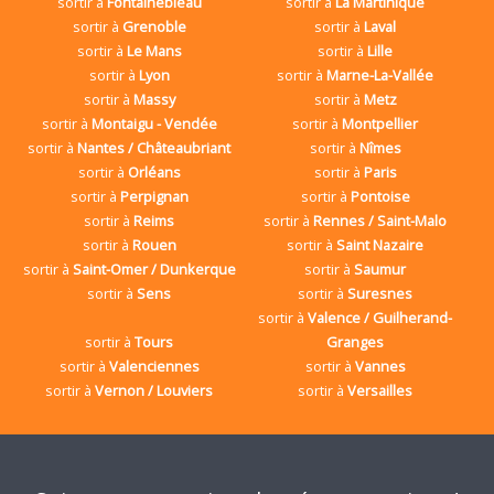
sortir à
Fontainebleau
sortir à
La Martinique
sortir à
Grenoble
sortir à
Laval
sortir à
Le Mans
sortir à
Lille
sortir à
Lyon
sortir à
Marne-La-Vallée
sortir à
Massy
sortir à
Metz
sortir à
Montaigu - Vendée
sortir à
Montpellier
sortir à
Nantes / Châteaubriant
sortir à
Nîmes
sortir à
Orléans
sortir à
Paris
sortir à
Perpignan
sortir à
Pontoise
sortir à
Reims
sortir à
Rennes / Saint-Malo
sortir à
Rouen
sortir à
Saint Nazaire
sortir à
Saint-Omer / Dunkerque
sortir à
Saumur
sortir à
Sens
sortir à
Suresnes
sortir à
Valence / Guilherand-
sortir à
Tours
Granges
sortir à
Valenciennes
sortir à
Vannes
sortir à
Vernon / Louviers
sortir à
Versailles