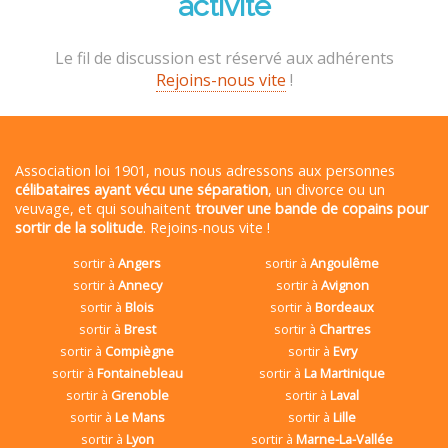
activité
Le fil de discussion est réservé aux adhérents
Rejoins-nous vite
!
Association loi 1901, nous nous adressons aux personnes
célibataires ayant vécu une séparation
, un divorce ou un
veuvage, et qui souhaitent
trouver une bande de copains pour
sortir de la solitude
. Rejoins-nous vite !
sortir à
Angers
sortir à
Angoulême
sortir à
Annecy
sortir à
Avignon
sortir à
Blois
sortir à
Bordeaux
sortir à
Brest
sortir à
Chartres
sortir à
Compiègne
sortir à
Evry
sortir à
Fontainebleau
sortir à
La Martinique
sortir à
Grenoble
sortir à
Laval
sortir à
Le Mans
sortir à
Lille
sortir à
Lyon
sortir à
Marne-La-Vallée