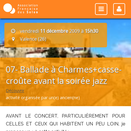
vendredi
11 décembre
2009 à
15h30
Valence (26)
07- Ballade à Charmes+casse-
croûte avant la soirée jazz
Découvrir
activité organisée par un(e) ancien(ne)
AVANT LE CONCERT, PARTICULIÈREMENT POUR
CELLES ET CEUX QUI HABITENT UN PEU LOIN, je