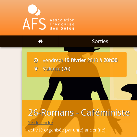
Sorties
vendredi
19 février
2010 à
20h30
Valence (26)
26-Romans - Caféministe
Se détendre
activité organisée par un(e) ancien(ne)