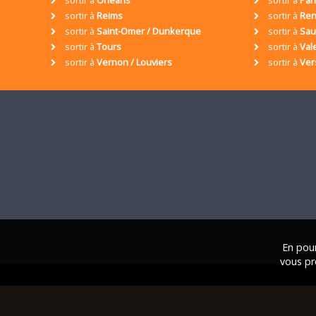
sortir à
Reims
sortir à
Ren
sortir à
Saint-Omer / Dunkerque
sortir à
Sa
sortir à
Tours
sortir à
Val
sortir à
Vernon / Louviers
sortir à
Ver
En pour
vous pr
© 2001 / 2026 • Assoc