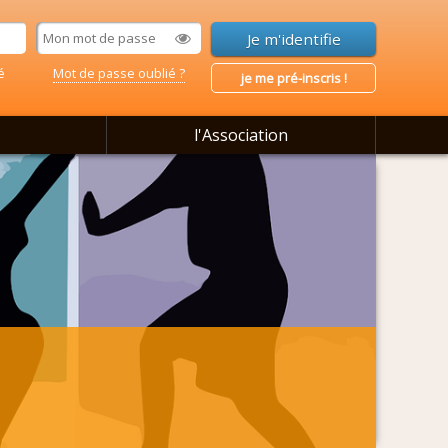
é
Mot de passe oublié ?
je me pré-inscris !
l'Association