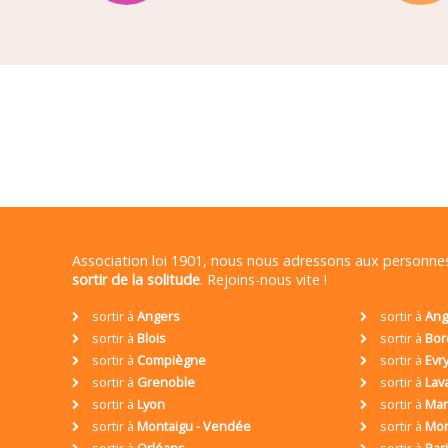
Association loi 1901, nous nous adressons aux personn
sortir de la solitude
. Rejoins-nous vite !
sortir à
Angers
sortir à
Ang
sortir à
Blois
sortir à
Bor
sortir à
Compiègne
sortir à
Evr
sortir à
Grenoble
sortir à
Lav
sortir à
Lyon
sortir à
Mar
sortir à
Montaigu - Vendée
sortir à
Mon
sortir à
Orléans
sortir à
Par