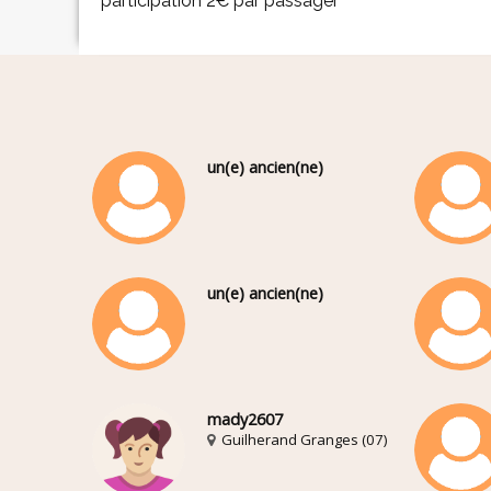
participation 2€ par passager
un(e) ancien(ne)
un(e) ancien(ne)
mady2607
Guilherand Granges (07)