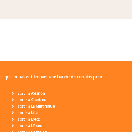
é
 et qui souhaitent
trouver une bande de copains pour
sortir à
Avignon
sortir à
Chartres
sortir à
La Martinique
sortir à
Lille
sortir à
Metz
sortir à
Nîmes
sortir à
Pontoise