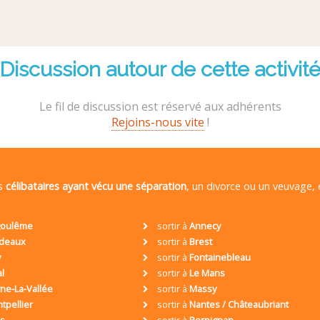
Discussion autour de cette activit
Le fil de discussion est réservé aux adhérents
Rejoins-nous vite
!
es
célibataires ayant vécu une séparation
, un divorce ou un veuvage,
oulême
sortir à
Annecy
deaux
sortir à
Brest
y
sortir à
Fontainebleau
al
sortir à
Le Mans
ne-La-Vallée
sortir à
Massy
tpellier
sortir à
Nantes / Châteaubriant
is
sortir à
Perpignan