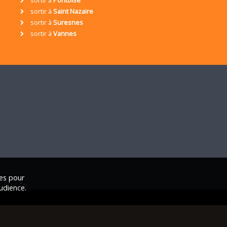
sortir à
Saint Nazaire
sortir à
Suresnes
sortir à
Vannes
ies pour
udience.
ales
|
Nous contacter