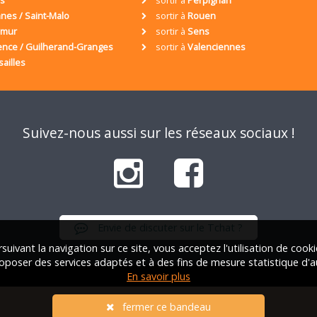
nes / Saint-Malo
sortir à
Rouen
umur
sortir à
Sens
ence / Guilherand-Granges
sortir à
Valenciennes
sailles
Suivez-nous aussi sur les réseaux sociaux !
Envie de discuter sur le Tchat ?
suivant la navigation sur ce site, vous acceptez l'utilisation de cook
oposer des services adaptés et à des fins de mesure statistique d'a
En savoir plus
iation Française des Solos |
Qui sommes-nous ?
|
FAQ
|
Mentions lég
fermer ce bandeau