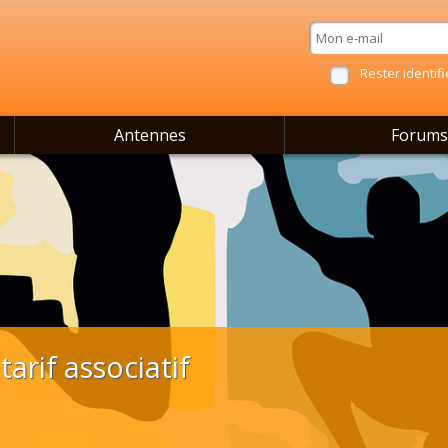
Rester identifi
Antennes
Forums
arif associatif