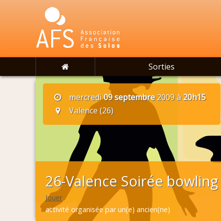
Sorties
mercredi
09 septembre
2009 à
20h15
Valence (26)
26-Valence Soirée bowling t
Jouer
activité organisée par un(e) ancien(ne)