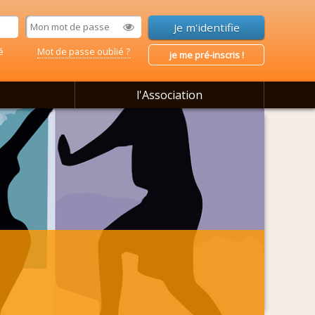
é
Mot de passe oublié ?
je me pré-inscris !
l'Association