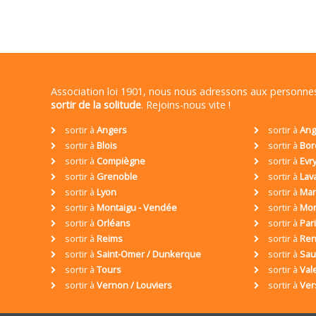
Association loi 1901, nous nous adressons aux personn
sortir de la solitude
. Rejoins-nous vite !
sortir à
Angers
sortir à
Ang
sortir à
Blois
sortir à
Bor
sortir à
Compiègne
sortir à
Evr
sortir à
Grenoble
sortir à
Lav
sortir à
Lyon
sortir à
Mar
sortir à
Montaigu - Vendée
sortir à
Mon
sortir à
Orléans
sortir à
Par
sortir à
Reims
sortir à
Ren
sortir à
Saint-Omer / Dunkerque
sortir à
Sa
sortir à
Tours
sortir à
Val
sortir à
Vernon / Louviers
sortir à
Ver