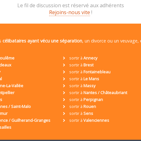
Le fil de discussion est réservé aux adhérents
Rejoins-nous vite
!
es
célibataires ayant vécu une séparation
, un divorce ou un veuvage,
oulême
sortir à
Annecy
deaux
sortir à
Brest
y
sortir à
Fontainebleau
al
sortir à
Le Mans
ne-La-Vallée
sortir à
Massy
tpellier
sortir à
Nantes / Châteaubriant
is
sortir à
Perpignan
nes / Saint-Malo
sortir à
Rouen
umur
sortir à
Sens
ence / Guilherand-Granges
sortir à
Valenciennes
sailles