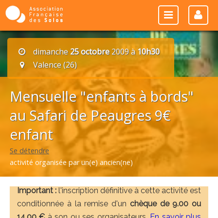
dimanche
25 octobre
2009 à
10h30
Valence (26)
Mensuelle "enfants à bords"
au Safari de Peaugres 9€
enfant
Se détendre
activité organisée par un(e) ancien(ne)
Important :
l'inscription définitive à cette activité est
conditionnée à la remise d'un
chèque de 9.00 ou
14.00 €
à son ou ses organisateurs.
En savoir plus