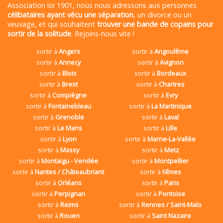
Association loi 1901, nous nous adressons aux personnes
célibataires ayant vécu une séparation
, un divorce ou un
veuvage, et qui souhaitent
trouver une bande de copains pour
sortir de la solitude
. Rejoins-nous vite !
sortir à
Angers
sortir à
Angoulême
sortir à
Annecy
sortir à
Avignon
sortir à
Blois
sortir à
Bordeaux
sortir à
Brest
sortir à
Chartres
sortir à
Compiègne
sortir à
Evry
sortir à
Fontainebleau
sortir à
La Martinique
sortir à
Grenoble
sortir à
Laval
sortir à
Le Mans
sortir à
Lille
sortir à
Lyon
sortir à
Marne-La-Vallée
sortir à
Massy
sortir à
Metz
sortir à
Montaigu - Vendée
sortir à
Montpellier
sortir à
Nantes / Châteaubriant
sortir à
Nîmes
sortir à
Orléans
sortir à
Paris
sortir à
Perpignan
sortir à
Pontoise
sortir à
Reims
sortir à
Rennes / Saint-Malo
sortir à
Rouen
sortir à
Saint Nazaire