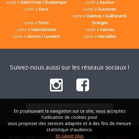
sortir à
Saint-Omer / Dunkerque
sortir à
Saumur
sortir à
Sens
sortir à
Suresnes
sortir à
Valence / Guilherand-
sortir à
Tours
Granges
sortir à
Valenciennes
sortir à
Vannes
sortir à
Vernon / Louviers
sortir à
Versailles
Suivez-nous aussi sur les réseaux sociaux !
Envie de discuter sur le Tchat ?
En poursuivant la navigation sur ce site, vous acceptez
l'utilisation de cookies pour
vous proposer des services adaptés et à des fins de mesure
statistique d'audience.
En savoir plus
© 2001 / 2026 • Association Française des Solos |
Qui sommes-