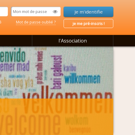
é
Mot de passe oublié ?
je me pré-inscris !
l'Association