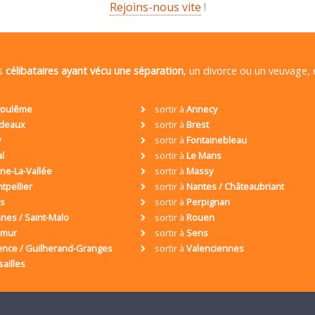
Rejoins-nous vite
!
es
célibataires ayant vécu une séparation
, un divorce ou un veuvage,
oulême
sortir à
Annecy
deaux
sortir à
Brest
y
sortir à
Fontainebleau
al
sortir à
Le Mans
ne-La-Vallée
sortir à
Massy
tpellier
sortir à
Nantes / Châteaubriant
is
sortir à
Perpignan
nes / Saint-Malo
sortir à
Rouen
umur
sortir à
Sens
ence / Guilherand-Granges
sortir à
Valenciennes
sailles