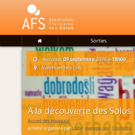
Sorties
mercredi
09 septembre
2026 à
18h00
Valenciennes (59)
A la découverte des Solos.
Accueil des nouveaux
activité organisée par
LN54
,
mariepk coo
,
Clochette