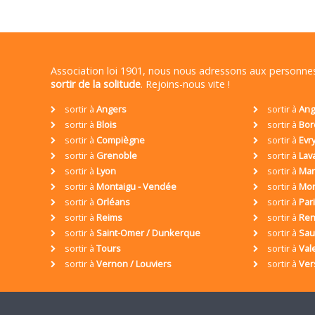
Association loi 1901, nous nous adressons aux personn
sortir de la solitude
. Rejoins-nous vite !
sortir à
Angers
sortir à
Ang
sortir à
Blois
sortir à
Bor
sortir à
Compiègne
sortir à
Evr
sortir à
Grenoble
sortir à
Lav
sortir à
Lyon
sortir à
Mar
sortir à
Montaigu - Vendée
sortir à
Mon
sortir à
Orléans
sortir à
Par
sortir à
Reims
sortir à
Ren
sortir à
Saint-Omer / Dunkerque
sortir à
Sa
sortir à
Tours
sortir à
Val
sortir à
Vernon / Louviers
sortir à
Ver