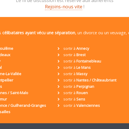
Le fil de discussion est réservé aux adhérents
Rejoins-nous vite
!
es
célibataires ayant vécu une séparation
, un divorce ou un veuvage,
oulême
sortir à
Annecy
deaux
sortir à
Brest
y
sortir à
Fontainebleau
al
sortir à
Le Mans
ne-La-Vallée
sortir à
Massy
tpellier
sortir à
Nantes / Châteaubriant
is
sortir à
Perpignan
nes / Saint-Malo
sortir à
Rouen
umur
sortir à
Sens
ence / Guilherand-Granges
sortir à
Valenciennes
sailles