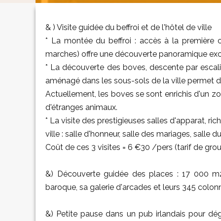
& ) Visite guidée du beffroi et de l'hôtel de ville
* La montée du beffroi : accès à la première
marches) offre une découverte panoramique excep
* La découverte des boves, descente par escalie
aménagé dans les sous-sols de la ville permet de d
Actuellement, les boves se sont enrichis d'un zo
d'étranges animaux.
* La visite des prestigieuses salles d'apparat, ric
ville : salle d'honneur, salle des mariages, salle d
Coût de ces 3 visites = 6 €30 /pers (tarif de gro
&) Découverte guidée des places : 17 000 m2
baroque, sa galerie d'arcades et leurs 345 colonn
&) Petite pause dans un pub irlandais pour dé