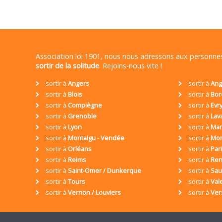
Association loi 1901, nous nous adressons aux personn
sortir de la solitude
. Rejoins-nous vite !
sortir à
Angers
sortir à
Ang
sortir à
Blois
sortir à
Bor
sortir à
Compiègne
sortir à
Evr
sortir à
Grenoble
sortir à
Lav
sortir à
Lyon
sortir à
Mar
sortir à
Montaigu - Vendée
sortir à
Mon
sortir à
Orléans
sortir à
Par
sortir à
Reims
sortir à
Ren
sortir à
Saint-Omer / Dunkerque
sortir à
Sa
sortir à
Tours
sortir à
Val
sortir à
Vernon / Louviers
sortir à
Ver