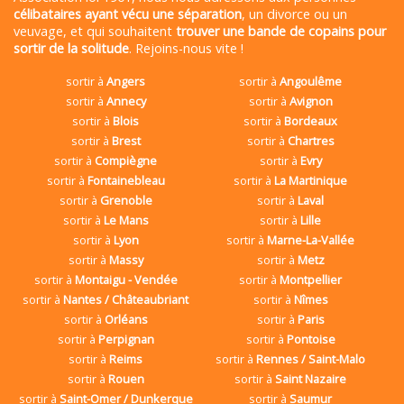
célibataires ayant vécu une séparation
, un divorce ou un
veuvage, et qui souhaitent
trouver une bande de copains pour
sortir de la solitude
. Rejoins-nous vite !
sortir à
Angers
sortir à
Angoulême
sortir à
Annecy
sortir à
Avignon
sortir à
Blois
sortir à
Bordeaux
sortir à
Brest
sortir à
Chartres
sortir à
Compiègne
sortir à
Evry
sortir à
Fontainebleau
sortir à
La Martinique
sortir à
Grenoble
sortir à
Laval
sortir à
Le Mans
sortir à
Lille
sortir à
Lyon
sortir à
Marne-La-Vallée
sortir à
Massy
sortir à
Metz
sortir à
Montaigu - Vendée
sortir à
Montpellier
sortir à
Nantes / Châteaubriant
sortir à
Nîmes
sortir à
Orléans
sortir à
Paris
sortir à
Perpignan
sortir à
Pontoise
sortir à
Reims
sortir à
Rennes / Saint-Malo
sortir à
Rouen
sortir à
Saint Nazaire
sortir à
Saint-Omer / Dunkerque
sortir à
Saumur