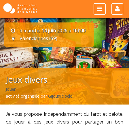
dimanche
14 juin
2026 à
16h00
Valenciennes (59)
Jeux divers
Jouer
activité organisée par
Gijou@cloclo
Je vous propose, indépendamment du tarot et belote,
de jouer à des jeux divers pour partager un bon