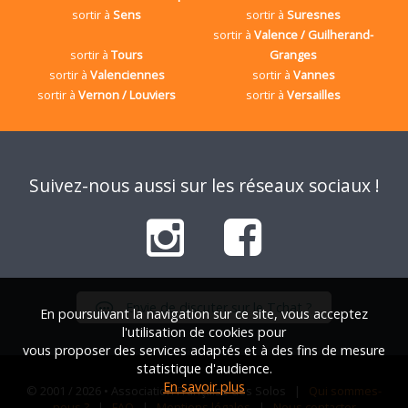
sortir à
Sens
sortir à
Suresnes
sortir à
Valence / Guilherand-
sortir à
Tours
Granges
sortir à
Valenciennes
sortir à
Vannes
sortir à
Vernon / Louviers
sortir à
Versailles
Suivez-nous aussi sur les réseaux sociaux !
Envie de discuter sur le Tchat ?
En poursuivant la navigation sur ce site, vous acceptez
l'utilisation de cookies pour
vous proposer des services adaptés et à des fins de mesure
statistique d'audience.
En savoir plus
© 2001 / 2026 • Association Française des Solos |
Qui sommes-
nous ?
|
FAQ
|
Mentions légales
|
Nous contacter