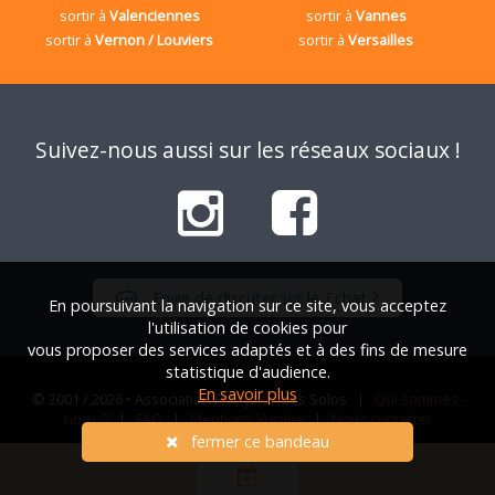
sortir à
Valenciennes
sortir à
Vannes
sortir à
Vernon / Louviers
sortir à
Versailles
Suivez-nous aussi sur les réseaux sociaux !
Envie de discuter sur le Tchat ?
En poursuivant la navigation sur ce site, vous acceptez
l'utilisation de cookies pour
vous proposer des services adaptés et à des fins de mesure
statistique d'audience.
En savoir plus
© 2001 / 2026 • Association Française des Solos |
Qui sommes-
nous ?
|
FAQ
|
Mentions légales
|
Nous contacter
fermer ce bandeau