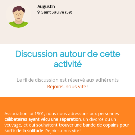
Augustin
Saint Saulve (59)
Discussion autour de cette
activité
Le fil de discussion est réservé aux adhérents
Rejoins-nous vite
!
Association loi 1901, nous nous adressons aux personnes
célibataires ayant vécu une séparation
, un divorce ou un
veuvage, et qui souhaitent
trouver une bande de copains pour
sortir de la solitude
. Rejoins-nous vite !