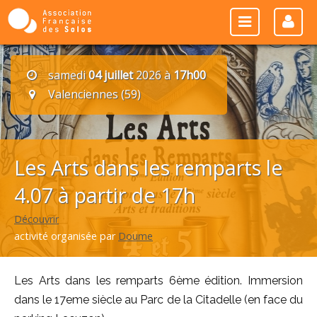
samedi
04 juillet
2026 à
17h00
Valenciennes (59)
Les Arts dans les remparts le
4.07 à partir de 17h
Découvrir
activité organisée par
Doume
Les Arts dans les remparts 6ème édition. Immersion
dans le 17eme siècle au Parc de la Citadelle (en face du