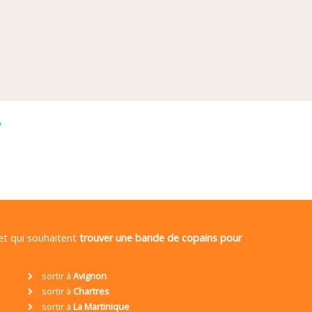
é
 et qui souhaitent
trouver une bande de copains pour
sortir à
Avignon
sortir à
Chartres
sortir à
La Martinique