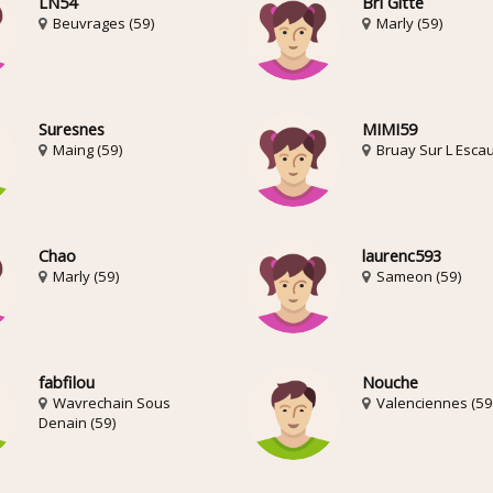
LN54
Bri Gitte
Beuvrages (59)
Marly (59)
Suresnes
MIMI59
Maing (59)
Bruay Sur L Escau
Chao
laurenc593
Marly (59)
Sameon (59)
fabfilou
Nouche
Wavrechain Sous
Valenciennes (59
Denain (59)