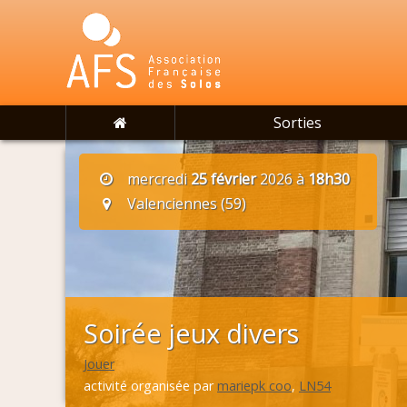
Sorties
mercredi
25 février
2026 à
18h30
Valenciennes (59)
Soirée jeux divers
Jouer
activité organisée par
mariepk coo
,
LN54