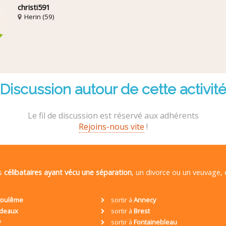
christi591
Herin (59)
Discussion autour de cette activit
Le fil de discussion est réservé aux adhérents
Rejoins-nous vite
!
es
célibataires ayant vécu une séparation
, un divorce ou un veuvage,
oulême
sortir à
Annecy
deaux
sortir à
Brest
y
sortir à
Fontainebleau