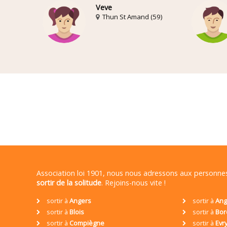
Veve
Thun St Amand (59)
Association loi 1901, nous nous adressons aux personn
sortir de la solitude
. Rejoins-nous vite !
sortir à
Angers
sortir à
Ang
sortir à
Blois
sortir à
Bor
sortir à
Compiègne
sortir à
Evr