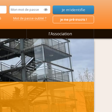
é
Mot de passe oublié ?
je me pré-inscris !
l'Association