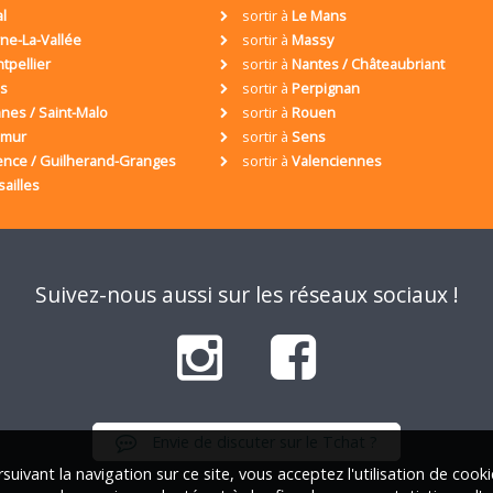
al
sortir à
Le Mans
ne-La-Vallée
sortir à
Massy
tpellier
sortir à
Nantes / Châteaubriant
is
sortir à
Perpignan
nes / Saint-Malo
sortir à
Rouen
umur
sortir à
Sens
ence / Guilherand-Granges
sortir à
Valenciennes
sailles
Suivez-nous aussi sur les réseaux sociaux !
Envie de discuter sur le Tchat ?
suivant la navigation sur ce site, vous acceptez l'utilisation de cook