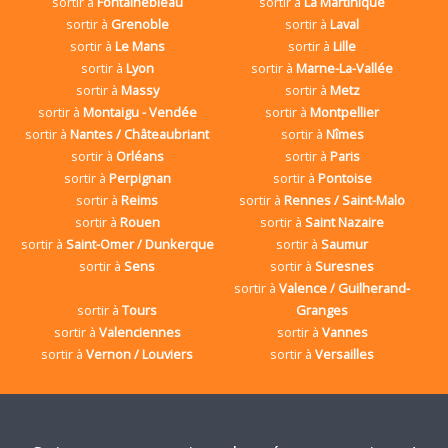
sortir à
Fontainebleau
sortir à
La Martinique
sortir à
Grenoble
sortir à
Laval
sortir à
Le Mans
sortir à
Lille
sortir à
Lyon
sortir à
Marne-La-Vallée
sortir à
Massy
sortir à
Metz
sortir à
Montaigu - Vendée
sortir à
Montpellier
sortir à
Nantes / Châteaubriant
sortir à
Nîmes
sortir à
Orléans
sortir à
Paris
sortir à
Perpignan
sortir à
Pontoise
sortir à
Reims
sortir à
Rennes / Saint-Malo
sortir à
Rouen
sortir à
Saint Nazaire
sortir à
Saint-Omer / Dunkerque
sortir à
Saumur
sortir à
Sens
sortir à
Suresnes
sortir à
Valence / Guilherand-
sortir à
Tours
Granges
sortir à
Valenciennes
sortir à
Vannes
sortir à
Vernon / Louviers
sortir à
Versailles