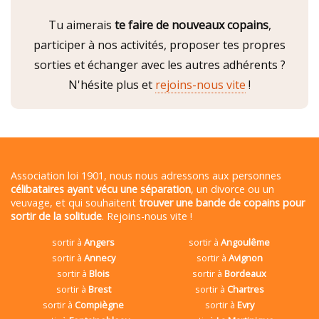
Tu aimerais
te faire de nouveaux copains
,
participer à nos activités, proposer tes propres
sorties et échanger avec les autres adhérents ?
N'hésite plus et
rejoins-nous vite
!
Association loi 1901, nous nous adressons aux personnes
célibataires ayant vécu une séparation
, un divorce ou un
veuvage, et qui souhaitent
trouver une bande de copains pour
sortir de la solitude
. Rejoins-nous vite !
sortir à
Angers
sortir à
Angoulême
sortir à
Annecy
sortir à
Avignon
sortir à
Blois
sortir à
Bordeaux
sortir à
Brest
sortir à
Chartres
sortir à
Compiègne
sortir à
Evry