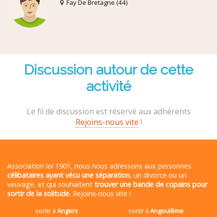
Fay De Bretagne (44)
Discussion autour de cette
activité
Le fil de discussion est réservé aux adhérents
Rejoins-nous vite
!
Association loi 1901, nous nous adressons aux personnes
célibataires ayant vécu une séparation
, un divorce ou un
veuvage, et qui souhaitent
trouver une bande de copains pour
sortir de la solitude
. Rejoins-nous vite !
sortir à
Angers
sortir à
Angoulême