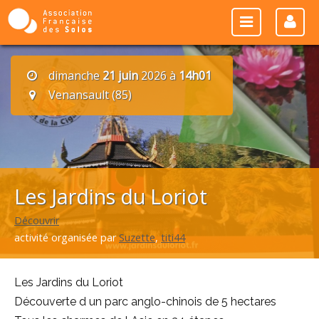
dimanche
21 juin
2026 à
14h01
Venansault (85)
Les Jardins du Loriot
Découvrir
activité organisée par
Suzette
,
titi44
Les Jardins du Loriot
Découverte d un parc anglo-chinois de 5 hectares