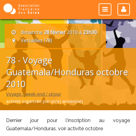
dimanche
28 février
2010 à
23h30
Versailles (78)
78 - Voyage
Guatemala/Honduras octobre
2010
Voyage / week-end / séjour
activité organisée par un(e) ancien(ne)
Dernier jour pour l'inscription au voyage
Guatemala/Honduras, voir activité octobre