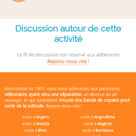
Discussion autour de cette
activité
Le fil de discussion est réservé aux adhérents
Rejoins-nous vite
!
Association loi 1901, nous nous adressons aux personnes
célibataires ayant vécu une séparation
, un divorce ou un
veuvage, et qui souhaitent
trouver une bande de copains pour
sortir de la solitude
. Rejoins-nous vite !
sortir à
Angers
sortir à
Angoulême
sortir à
Annecy
sortir à
Avignon
sortir à
Blois
sortir à
Bordeaux