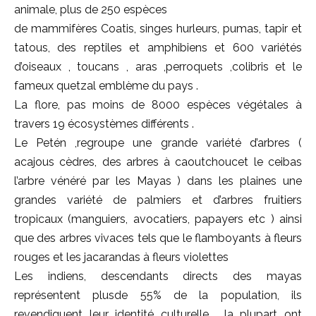
animale, plus de 250 espèces
de mammifères Coatis, singes hurleurs, pumas, tapir et
tatous, des reptiles et amphibiens et 600 variétés
d’oiseaux , toucans , aras ,perroquets ,colibris et le
fameux quetzal emblème du pays .
La flore, pas moins de 8000 espèces végétales à
travers 19 écosystèmes différents .
Le Petén ,regroupe une grande variété d’arbres (
acajous cèdres, des arbres à caoutchoucet le ceibas
l’arbre vénéré par les Mayas ) dans les plaines une
grandes variété de palmiers et d’arbres fruitiers
tropicaux (manguiers, avocatiers, papayers etc ) ainsi
que des arbres vivaces tels que le flamboyants à fleurs
rouges et les jacarandas à fleurs violettes
Les indiens, descendants directs des mayas
représentent plusde 55% de la population, ils
revendiquent leur identité culturelle , la plupart ont