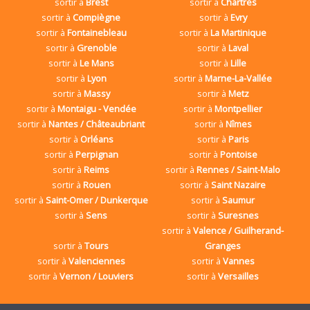
sortir à
Brest
sortir à
Chartres
sortir à
Compiègne
sortir à
Evry
sortir à
Fontainebleau
sortir à
La Martinique
sortir à
Grenoble
sortir à
Laval
sortir à
Le Mans
sortir à
Lille
sortir à
Lyon
sortir à
Marne-La-Vallée
sortir à
Massy
sortir à
Metz
sortir à
Montaigu - Vendée
sortir à
Montpellier
sortir à
Nantes / Châteaubriant
sortir à
Nîmes
sortir à
Orléans
sortir à
Paris
sortir à
Perpignan
sortir à
Pontoise
sortir à
Reims
sortir à
Rennes / Saint-Malo
sortir à
Rouen
sortir à
Saint Nazaire
sortir à
Saint-Omer / Dunkerque
sortir à
Saumur
sortir à
Sens
sortir à
Suresnes
sortir à
Valence / Guilherand-
sortir à
Tours
Granges
sortir à
Valenciennes
sortir à
Vannes
sortir à
Vernon / Louviers
sortir à
Versailles