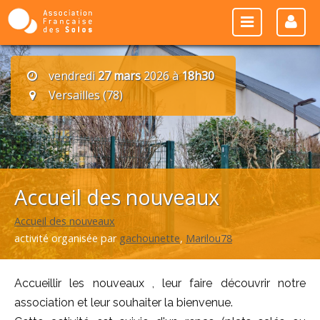
vendredi
27 mars
2026 à
18h30
Versailles (78)
Accueil des nouveaux
Accueil des nouveaux
activité organisée par
gachounette
,
Marilou78
Accueillir les nouveaux , leur faire découvrir notre
association et leur souhaiter la bienvenue.