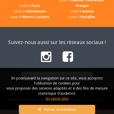
sortir à
Tours
Granges
sortir à
Valenciennes
sortir à
Vannes
sortir à
Vernon / Louviers
sortir à
Versailles
Suivez-nous aussi sur les réseaux sociaux !
Envie de discuter sur le Tchat ?
En poursuivant la navigation sur ce site, vous acceptez
l'utilisation de cookies pour
vous proposer des services adaptés et à des fins de mesure
statistique d'audience.
En savoir plus
© 2001 / 2026 • Association Française des Solos |
Qui sommes-
nous ?
|
FAQ
|
Mentions légales
|
Nous contacter
fermer ce bandeau