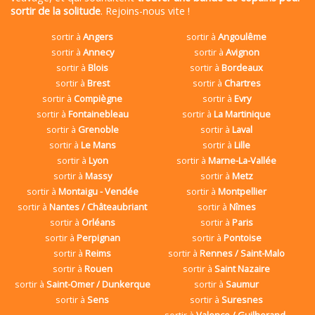
sortir de la solitude
. Rejoins-nous vite !
sortir à
Angers
sortir à
Angoulême
sortir à
Annecy
sortir à
Avignon
sortir à
Blois
sortir à
Bordeaux
sortir à
Brest
sortir à
Chartres
sortir à
Compiègne
sortir à
Evry
sortir à
Fontainebleau
sortir à
La Martinique
sortir à
Grenoble
sortir à
Laval
sortir à
Le Mans
sortir à
Lille
sortir à
Lyon
sortir à
Marne-La-Vallée
sortir à
Massy
sortir à
Metz
sortir à
Montaigu - Vendée
sortir à
Montpellier
sortir à
Nantes / Châteaubriant
sortir à
Nîmes
sortir à
Orléans
sortir à
Paris
sortir à
Perpignan
sortir à
Pontoise
sortir à
Reims
sortir à
Rennes / Saint-Malo
sortir à
Rouen
sortir à
Saint Nazaire
sortir à
Saint-Omer / Dunkerque
sortir à
Saumur
sortir à
Sens
sortir à
Suresnes
sortir à
Valence / Guilherand-