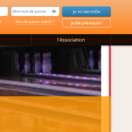
é
Mot de passe oublié ?
je me pré-inscris !
l'Association