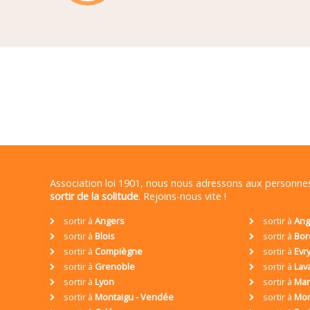
Association loi 1901, nous nous adressons aux personn
sortir de la solitude
. Rejoins-nous vite !
sortir à
Angers
sortir à
Ang
sortir à
Blois
sortir à
Bor
sortir à
Compiègne
sortir à
Evr
sortir à
Grenoble
sortir à
Lav
sortir à
Lyon
sortir à
Mar
sortir à
Montaigu - Vendée
sortir à
Mon