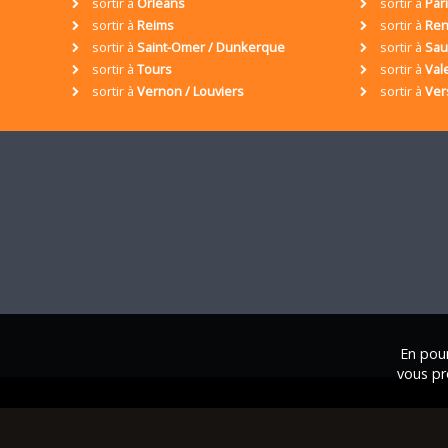
sortir à
Orléans
sortir à
Par
sortir à
Reims
sortir à
Ren
sortir à
Saint-Omer / Dunkerque
sortir à
Sa
sortir à
Tours
sortir à
Val
sortir à
Vernon / Louviers
sortir à
Ver
En pour
vous pr
© 2001 / 2026 • Assoc