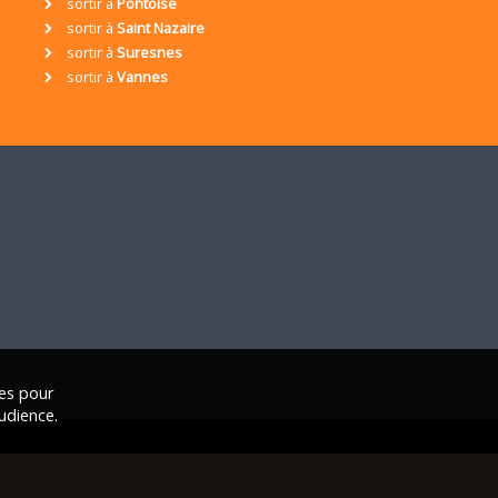
sortir à
Pontoise
sortir à
Saint Nazaire
sortir à
Suresnes
sortir à
Vannes
ies pour
udience.
ales
|
Nous contacter