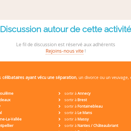
Discussion autour de cette activit
Le fil de discussion est réservé aux adhérents
Rejoins-nous vite
!
es
célibataires ayant vécu une séparation
, un divorce ou un veuvage,
oulême
sortir à
Annecy
deaux
sortir à
Brest
y
sortir à
Fontainebleau
al
sortir à
Le Mans
ne-La-Vallée
sortir à
Massy
tpellier
sortir à
Nantes / Châteaubriant