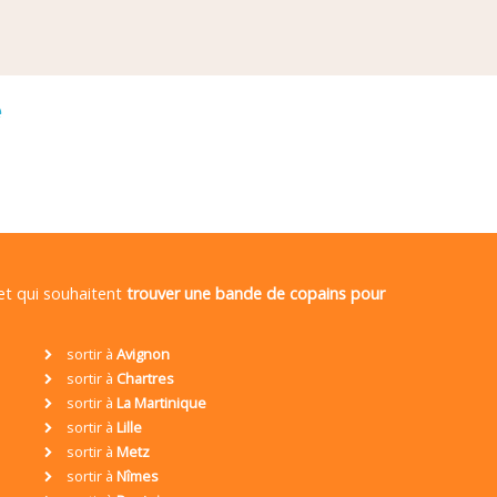
é
 et qui souhaitent
trouver une bande de copains pour
sortir à
Avignon
sortir à
Chartres
sortir à
La Martinique
sortir à
Lille
sortir à
Metz
sortir à
Nîmes