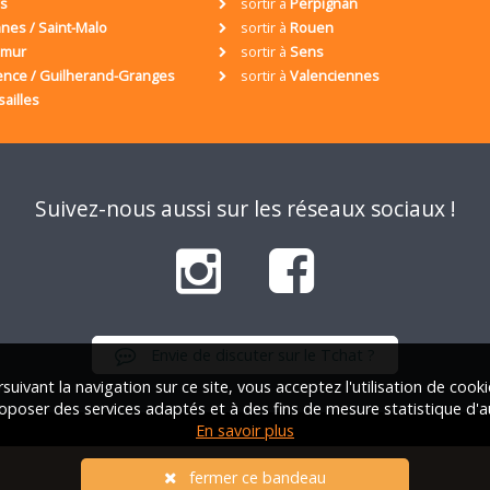
is
sortir à
Perpignan
nes / Saint-Malo
sortir à
Rouen
umur
sortir à
Sens
ence / Guilherand-Granges
sortir à
Valenciennes
sailles
Suivez-nous aussi sur les réseaux sociaux !
Envie de discuter sur le Tchat ?
suivant la navigation sur ce site, vous acceptez l'utilisation de cook
oposer des services adaptés et à des fins de mesure statistique d'a
En savoir plus
iation Française des Solos |
Qui sommes-nous ?
|
FAQ
|
Mentions lég
fermer ce bandeau