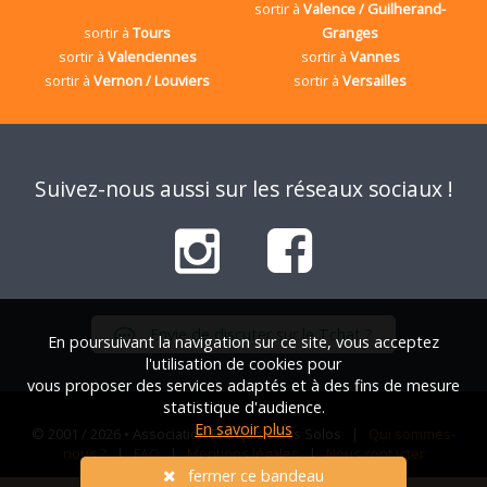
sortir à
Valence / Guilherand-
sortir à
Tours
Granges
sortir à
Valenciennes
sortir à
Vannes
sortir à
Vernon / Louviers
sortir à
Versailles
Suivez-nous aussi sur les réseaux sociaux !
Envie de discuter sur le Tchat ?
En poursuivant la navigation sur ce site, vous acceptez
l'utilisation de cookies pour
vous proposer des services adaptés et à des fins de mesure
statistique d'audience.
En savoir plus
© 2001 / 2026 • Association Française des Solos |
Qui sommes-
nous ?
|
FAQ
|
Mentions légales
|
Nous contacter
fermer ce bandeau