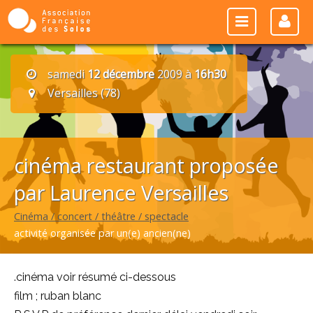
samedi
12 décembre
2009 à
16h30
Versailles (78)
cinéma restaurant proposée
par Laurence Versailles
Cinéma / concert / théâtre / spectacle
activité organisée par un(e) ancien(ne)
.cinéma voir résumé ci-dessous
film ; ruban blanc