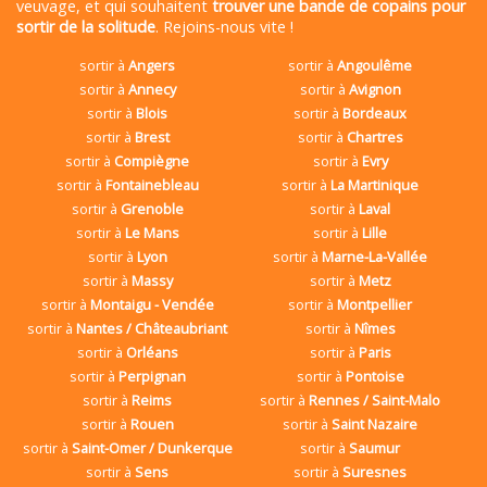
veuvage, et qui souhaitent
trouver une bande de copains pour
sortir de la solitude
. Rejoins-nous vite !
sortir à
Angers
sortir à
Angoulême
sortir à
Annecy
sortir à
Avignon
sortir à
Blois
sortir à
Bordeaux
sortir à
Brest
sortir à
Chartres
sortir à
Compiègne
sortir à
Evry
sortir à
Fontainebleau
sortir à
La Martinique
sortir à
Grenoble
sortir à
Laval
sortir à
Le Mans
sortir à
Lille
sortir à
Lyon
sortir à
Marne-La-Vallée
sortir à
Massy
sortir à
Metz
sortir à
Montaigu - Vendée
sortir à
Montpellier
sortir à
Nantes / Châteaubriant
sortir à
Nîmes
sortir à
Orléans
sortir à
Paris
sortir à
Perpignan
sortir à
Pontoise
sortir à
Reims
sortir à
Rennes / Saint-Malo
sortir à
Rouen
sortir à
Saint Nazaire
sortir à
Saint-Omer / Dunkerque
sortir à
Saumur
sortir à
Sens
sortir à
Suresnes