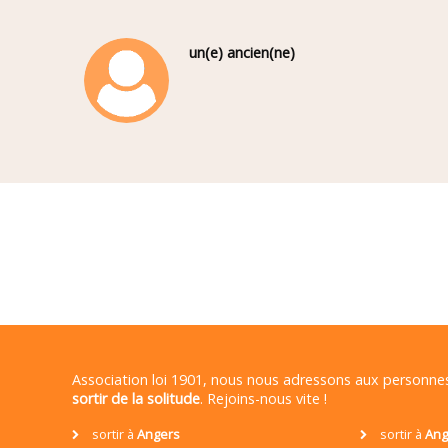
un(e) ancien(ne)
Association loi 1901, nous nous adressons aux personn
sortir de la solitude
. Rejoins-nous vite !
sortir à
Angers
sortir à
Ang