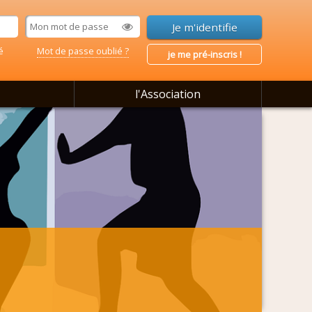
é
Mot de passe oublié ?
je me pré-inscris !
l'Association