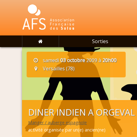
Sorties
samedi
03 octobre
2009 à
20h00
Versailles (78)
DINER INDIEN A ORGEVAL
Manger / auberge espagnole
activité organisée par un(e) ancien(ne)