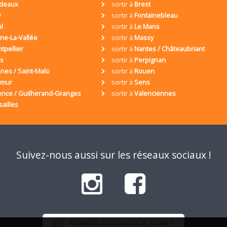
deaux
sortir à
Brest
y
sortir à
Fontainebleau
al
sortir à
Le Mans
ne-La-Vallée
sortir à
Massy
tpellier
sortir à
Nantes / Châteaubriant
is
sortir à
Perpignan
nes / Saint-Malo
sortir à
Rouen
umur
sortir à
Sens
ence / Guilherand-Granges
sortir à
Valenciennes
sailles
Suivez-nous aussi sur les réseaux sociaux !
Envie de discuter sur le Tchat ?