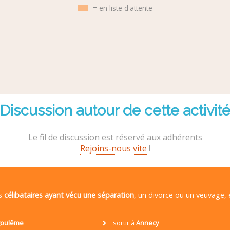
= en liste d'attente
Discussion autour de cette activit
Le fil de discussion est réservé aux adhérents
Rejoins-nous vite
!
es
célibataires ayant vécu une séparation
, un divorce ou un veuvage,
oulême
sortir à
Annecy