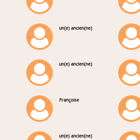
un(e) ancien(ne)
un(e) ancien(ne)
Françoise
un(e) ancien(ne)