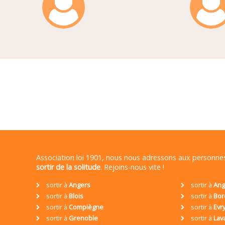
Association loi 1901, nous nous adressons aux personn
sortir de la solitude
. Rejoins-nous vite !
sortir à
Angers
sortir à
Ang
sortir à
Blois
sortir à
Bor
sortir à
Compiègne
sortir à
Evr
sortir à
Grenoble
sortir à
Lav