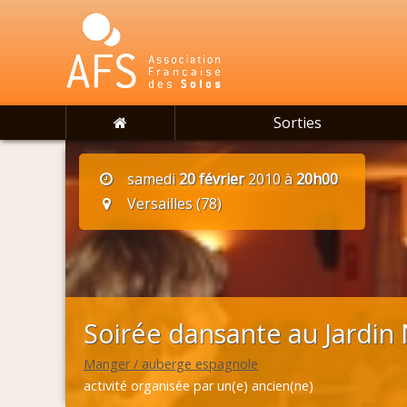
Sorties
samedi
20 février
2010 à
20h00
Versailles (78)
Soirée dansante au Jardin 
Manger / auberge espagnole
activité organisée par un(e) ancien(ne)