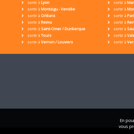
sortir à
Lyon
sortir à
Mar
sortir à
Montaigu - Vendée
sortir à
Mon
sortir à
Orléans
sortir à
Par
sortir à
Reims
sortir à
Ren
sortir à
Saint-Omer / Dunkerque
sortir à
Sa
sortir à
Tours
sortir à
Val
sortir à
Vernon / Louviers
sortir à
Ver
En pour
vous pr