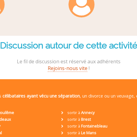
Discussion autour de cette activit
Le fil de discussion est réservé aux adhérents
Rejoins-nous vite
!
es
célibataires ayant vécu une séparation
, un divorce ou un veuvage,
oulême
sortir à
Annecy
deaux
sortir à
Brest
y
sortir à
Fontainebleau
al
sortir à
Le Mans