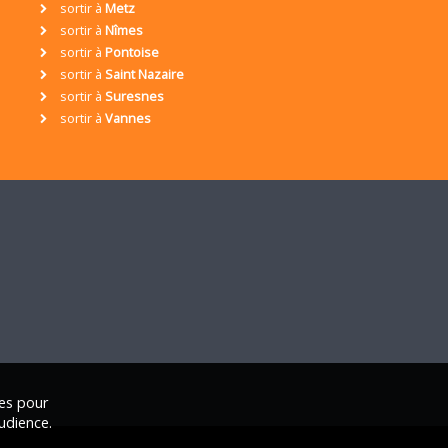
sortir à
Metz
sortir à
Nîmes
sortir à
Pontoise
sortir à
Saint Nazaire
sortir à
Suresnes
sortir à
Vannes
ies pour
udience.