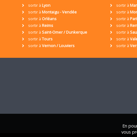
sortir à
Lyon
sortir à
Mar
sortir à
Montaigu - Vendée
sortir à
Mon
sortir à
Orléans
sortir à
Par
sortir à
Reims
sortir à
Ren
sortir à
Saint-Omer / Dunkerque
sortir à
Sa
sortir à
Tours
sortir à
Val
sortir à
Vernon / Louviers
sortir à
Ver
En pour
vous pr