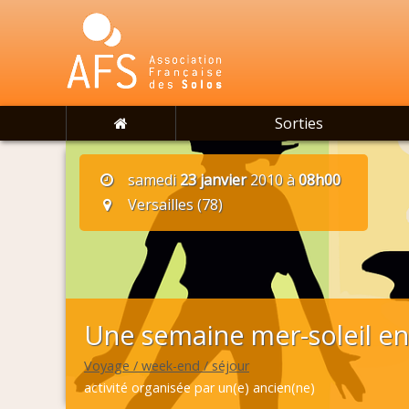
Sorties
samedi
23 janvier
2010 à
08h00
Versailles (78)
Une semaine mer-soleil en
Voyage / week-end / séjour
activité organisée par un(e) ancien(ne)