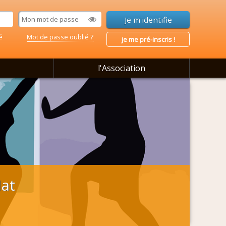
é
Mot de passe oublié ?
je me pré-inscris !
l'Association
Nat