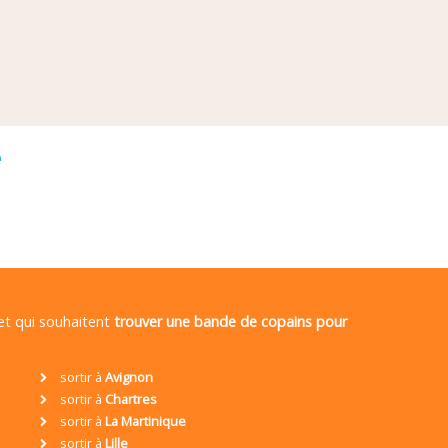
é
 et qui souhaitent
trouver une bande de copains pour
sortir à
Avignon
sortir à
Chartres
sortir à
La Martinique
sortir à
Lille