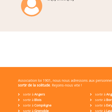
Association loi 1901, nous nous adressons aux personn
sortir de la solitude
. Rejoins-nous vite !
sortir à
Angers
sortir à
Ang
sortir à
Blois
sortir à
Bor
sortir à
Compiègne
sortir à
Evr
sortir à
Grenoble
sortir à
Lav