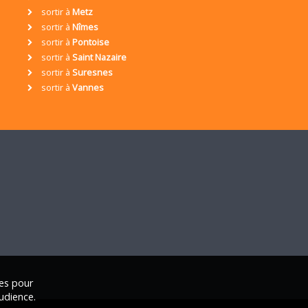
sortir à
Metz
sortir à
Nîmes
sortir à
Pontoise
sortir à
Saint Nazaire
sortir à
Suresnes
sortir à
Vannes
ies pour
udience.