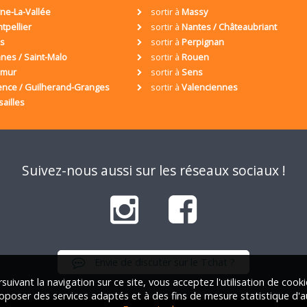
ne-La-Vallée
sortir à
Massy
tpellier
sortir à
Nantes / Châteaubriant
is
sortir à
Perpignan
nes / Saint-Malo
sortir à
Rouen
umur
sortir à
Sens
ence / Guilherand-Granges
sortir à
Valenciennes
sailles
Suivez-nous aussi sur les réseaux sociaux !
Envie de discuter sur le Tchat ?
suivant la navigation sur ce site, vous acceptez l'utilisation de cook
oposer des services adaptés et à des fins de mesure statistique d'a