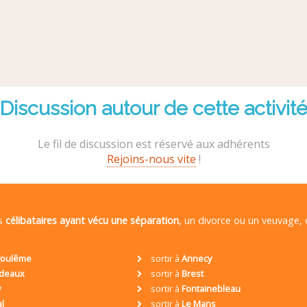
Discussion autour de cette activit
Le fil de discussion est réservé aux adhérents
Rejoins-nous vite
!
es
célibataires ayant vécu une séparation
, un divorce ou un veuvage,
oulême
sortir à
Annecy
deaux
sortir à
Brest
y
sortir à
Fontainebleau
al
sortir à
Le Mans