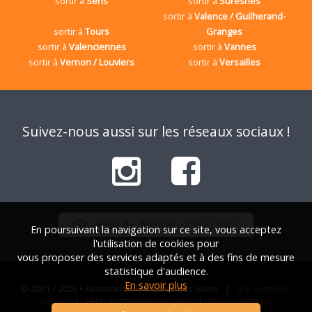
sortir à
Sens
sortir à
Suresnes
sortir à
Valence / Guilherand-
sortir à
Tours
Granges
sortir à
Valenciennes
sortir à
Vannes
sortir à
Vernon / Louviers
sortir à
Versailles
Suivez-nous aussi sur les réseaux sociaux !
Envie de discuter sur le Tchat ?
En poursuivant la navigation sur ce site, vous acceptez
l'utilisation de cookies pour
vous proposer des services adaptés et à des fins de mesure
statistique d'audience.
En savoir plus
© 2001 / 2026 • Association Française des Solos |
Qui sommes-
nous ?
|
FAQ
|
Mentions légales
|
Nous contacter