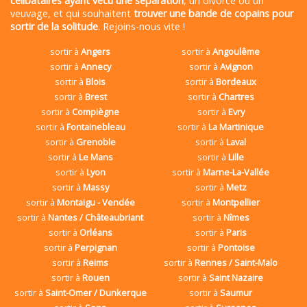
célibataires ayant vécu une séparation
, un divorce ou un
veuvage, et qui souhaitent
trouver une bande de copains pour
sortir de la solitude
. Rejoins-nous vite !
sortir à
Angers
sortir à
Angoulême
sortir à
Annecy
sortir à
Avignon
sortir à
Blois
sortir à
Bordeaux
sortir à
Brest
sortir à
Chartres
sortir à
Compiègne
sortir à
Evry
sortir à
Fontainebleau
sortir à
La Martinique
sortir à
Grenoble
sortir à
Laval
sortir à
Le Mans
sortir à
Lille
sortir à
Lyon
sortir à
Marne-La-Vallée
sortir à
Massy
sortir à
Metz
sortir à
Montaigu - Vendée
sortir à
Montpellier
sortir à
Nantes / Châteaubriant
sortir à
Nîmes
sortir à
Orléans
sortir à
Paris
sortir à
Perpignan
sortir à
Pontoise
sortir à
Reims
sortir à
Rennes / Saint-Malo
sortir à
Rouen
sortir à
Saint Nazaire
sortir à
Saint-Omer / Dunkerque
sortir à
Saumur