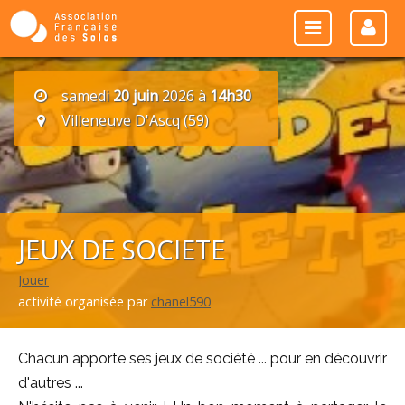
samedi
20 juin
2026 à
14h30
Villeneuve D'Ascq (59)
JEUX DE SOCIETE
Jouer
activité organisée par
chanel590
Chacun apporte ses jeux de société ... pour en découvrir
d'autres ...