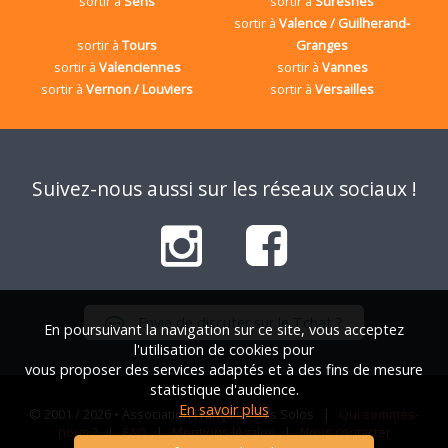
sortir à
Sens
sortir à
Suresnes
sortir à
Valence / Guilherand-
sortir à
Tours
Granges
sortir à
Valenciennes
sortir à
Vannes
sortir à
Vernon / Louviers
sortir à
Versailles
Suivez-nous aussi sur les réseaux sociaux !
Envie de discuter sur le Tchat ?
En poursuivant la navigation sur ce site, vous acceptez
l'utilisation de cookies pour
vous proposer des services adaptés et à des fins de mesure
statistique d'audience.
En savoir plus
© 2001 / 2026 • Association Française des Solos |
Qui sommes-
nous ?
|
FAQ
|
Mentions légales
|
Nous contacter