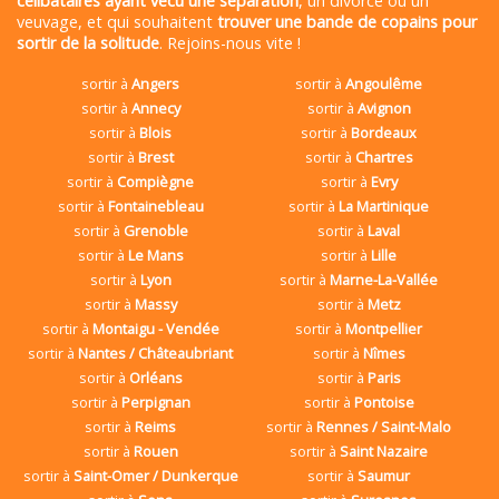
célibataires ayant vécu une séparation
, un divorce ou un
veuvage, et qui souhaitent
trouver une bande de copains pour
sortir de la solitude
. Rejoins-nous vite !
sortir à
Angers
sortir à
Angoulême
sortir à
Annecy
sortir à
Avignon
sortir à
Blois
sortir à
Bordeaux
sortir à
Brest
sortir à
Chartres
sortir à
Compiègne
sortir à
Evry
sortir à
Fontainebleau
sortir à
La Martinique
sortir à
Grenoble
sortir à
Laval
sortir à
Le Mans
sortir à
Lille
sortir à
Lyon
sortir à
Marne-La-Vallée
sortir à
Massy
sortir à
Metz
sortir à
Montaigu - Vendée
sortir à
Montpellier
sortir à
Nantes / Châteaubriant
sortir à
Nîmes
sortir à
Orléans
sortir à
Paris
sortir à
Perpignan
sortir à
Pontoise
sortir à
Reims
sortir à
Rennes / Saint-Malo
sortir à
Rouen
sortir à
Saint Nazaire
sortir à
Saint-Omer / Dunkerque
sortir à
Saumur