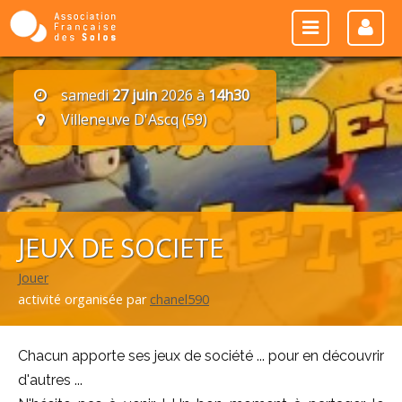
samedi
27 juin
2026 à
14h30
Villeneuve D'Ascq (59)
JEUX DE SOCIETE
Jouer
activité organisée par
chanel590
Chacun apporte ses jeux de société ... pour en découvrir
d'autres ...