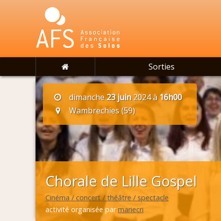
Sorties
dimanche
23 juin
2024 à
16h00
Wambrechies (59)
Chorale de Lille Gospel
Cinéma / concert / théâtre / spectacle
activité organisée par
mariecri