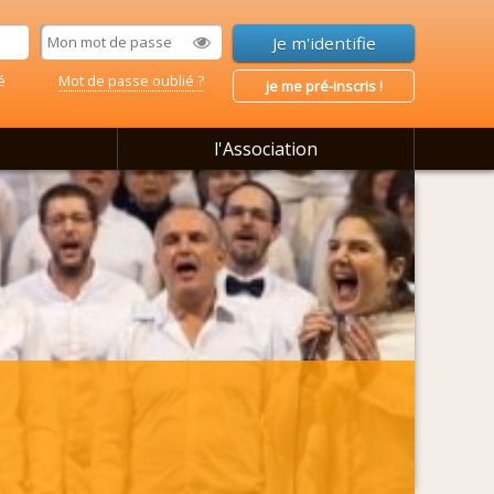
é
Mot de passe oublié ?
je me pré-inscris !
l'Association