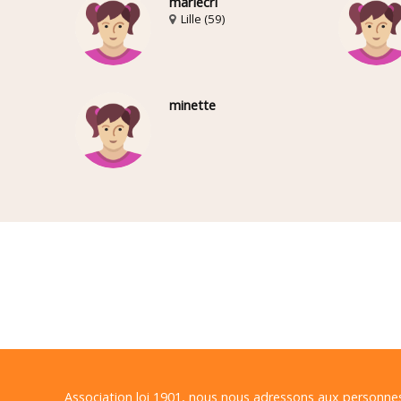
mariecri
Lille (59)
minette
Association loi 1901, nous nous adressons aux personn