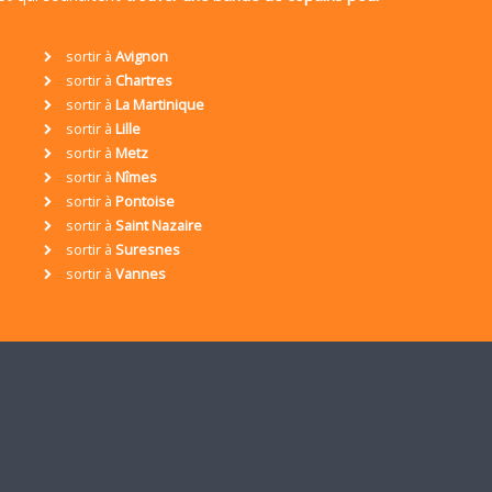
sortir à
Avignon
sortir à
Chartres
sortir à
La Martinique
sortir à
Lille
sortir à
Metz
sortir à
Nîmes
sortir à
Pontoise
sortir à
Saint Nazaire
sortir à
Suresnes
sortir à
Vannes