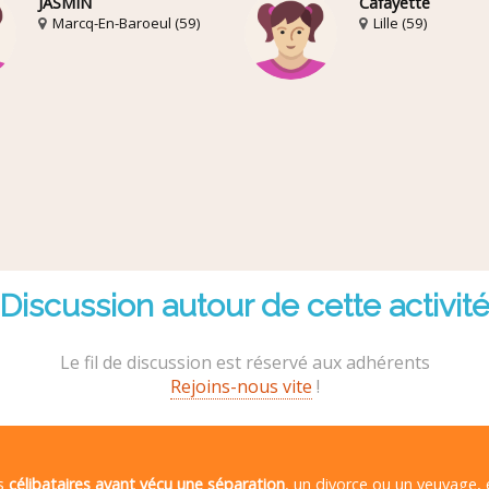
JASMIN
Cafayette
Marcq-En-Baroeul (59)
Lille (59)
Discussion autour de cette activit
Le fil de discussion est réservé aux adhérents
Rejoins-nous vite
!
es
célibataires ayant vécu une séparation
, un divorce ou un veuvage,