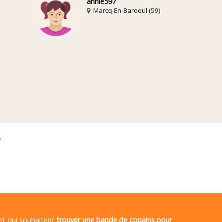
annie597
Marcq-En-Baroeul (59)
é
 et qui souhaitent
trouver une bande de copains pour