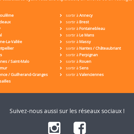
oulême
sortir à
Annecy
deaux
sortir à
Brest
y
sortir à
Fontainebleau
al
sortir à
Le Mans
ne-La-Vallée
sortir à
Massy
tpellier
sortir à
Nantes / Châteaubriant
is
sortir à
Perpignan
nes / Saint-Malo
sortir à
Rouen
umur
sortir à
Sens
ence / Guilherand-Granges
sortir à
Valenciennes
sailles
Suivez-nous aussi sur les réseaux sociaux !