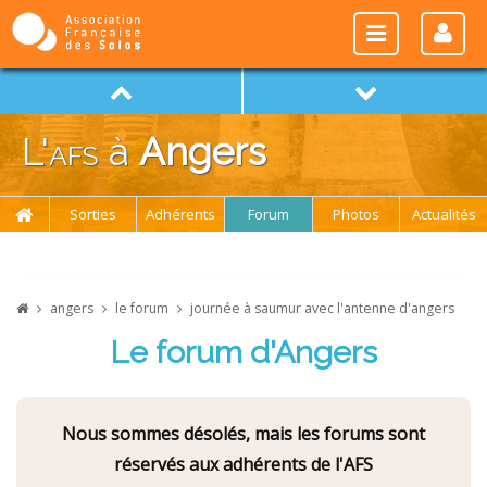
L'
afs
à
Angers
Sorties
Adhérents
Forum
Photos
Actualités
angers
le forum
journée à saumur avec l'antenne d'angers
Le forum d'Angers
Nous sommes désolés, mais les forums sont
réservés aux adhérents de l'AFS