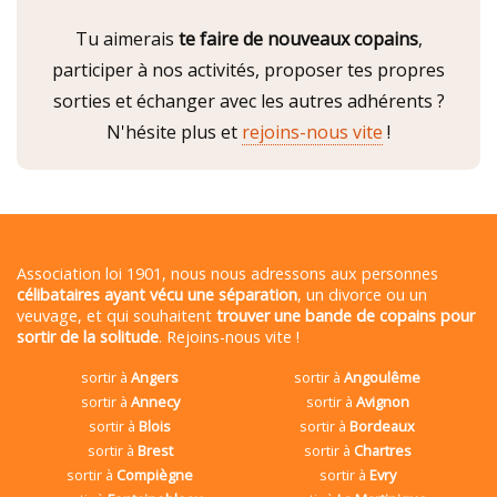
Tu aimerais
te faire de nouveaux copains
,
participer à nos activités, proposer tes propres
sorties et échanger avec les autres adhérents ?
N'hésite plus et
rejoins-nous vite
!
Association loi 1901, nous nous adressons aux personnes
célibataires ayant vécu une séparation
, un divorce ou un
veuvage, et qui souhaitent
trouver une bande de copains pour
sortir de la solitude
. Rejoins-nous vite !
sortir à
Angers
sortir à
Angoulême
sortir à
Annecy
sortir à
Avignon
sortir à
Blois
sortir à
Bordeaux
sortir à
Brest
sortir à
Chartres
sortir à
Compiègne
sortir à
Evry