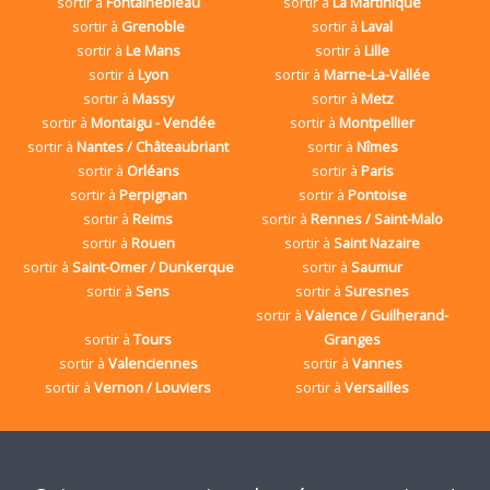
sortir à
Fontainebleau
sortir à
La Martinique
sortir à
Grenoble
sortir à
Laval
sortir à
Le Mans
sortir à
Lille
sortir à
Lyon
sortir à
Marne-La-Vallée
sortir à
Massy
sortir à
Metz
sortir à
Montaigu - Vendée
sortir à
Montpellier
sortir à
Nantes / Châteaubriant
sortir à
Nîmes
sortir à
Orléans
sortir à
Paris
sortir à
Perpignan
sortir à
Pontoise
sortir à
Reims
sortir à
Rennes / Saint-Malo
sortir à
Rouen
sortir à
Saint Nazaire
sortir à
Saint-Omer / Dunkerque
sortir à
Saumur
sortir à
Sens
sortir à
Suresnes
sortir à
Valence / Guilherand-
sortir à
Tours
Granges
sortir à
Valenciennes
sortir à
Vannes
sortir à
Vernon / Louviers
sortir à
Versailles