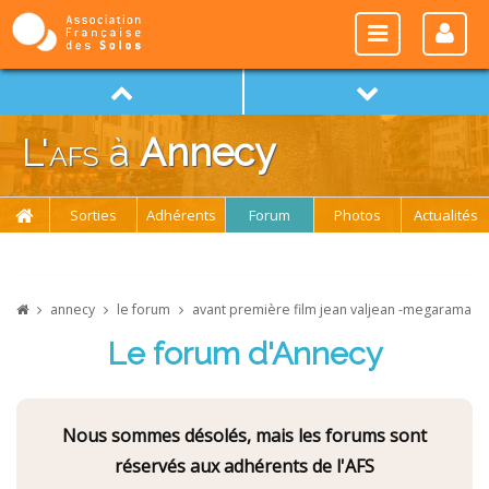
L'
afs
à
Annecy
Sorties
Adhérents
Forum
Photos
Actualités
annecy
le forum
avant première film jean valjean -megarama
Le forum d'Annecy
Nous sommes désolés, mais les forums sont
réservés aux adhérents de l'AFS