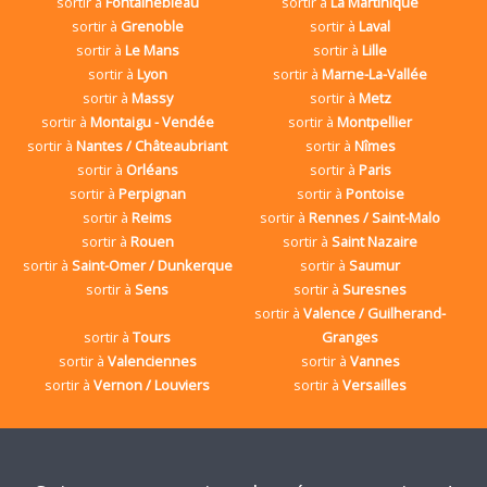
sortir à
Fontainebleau
sortir à
La Martinique
sortir à
Grenoble
sortir à
Laval
sortir à
Le Mans
sortir à
Lille
sortir à
Lyon
sortir à
Marne-La-Vallée
sortir à
Massy
sortir à
Metz
sortir à
Montaigu - Vendée
sortir à
Montpellier
sortir à
Nantes / Châteaubriant
sortir à
Nîmes
sortir à
Orléans
sortir à
Paris
sortir à
Perpignan
sortir à
Pontoise
sortir à
Reims
sortir à
Rennes / Saint-Malo
sortir à
Rouen
sortir à
Saint Nazaire
sortir à
Saint-Omer / Dunkerque
sortir à
Saumur
sortir à
Sens
sortir à
Suresnes
sortir à
Valence / Guilherand-
sortir à
Tours
Granges
sortir à
Valenciennes
sortir à
Vannes
sortir à
Vernon / Louviers
sortir à
Versailles