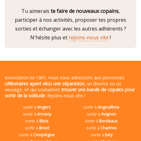
Tu aimerais
te faire de nouveaux copains
,
participer à nos activités, proposer tes propres
sorties et échanger avec les autres adhérents ?
N'hésite plus et
rejoins-nous vite
!
Association loi 1901, nous nous adressons aux personnes
célibataires ayant vécu une séparation
, un divorce ou un
veuvage, et qui souhaitent
trouver une bande de copains pour
sortir de la solitude
. Rejoins-nous vite !
sortir à
Angers
sortir à
Angoulême
sortir à
Annecy
sortir à
Avignon
sortir à
Blois
sortir à
Bordeaux
sortir à
Brest
sortir à
Chartres
sortir à
Compiègne
sortir à
Evry