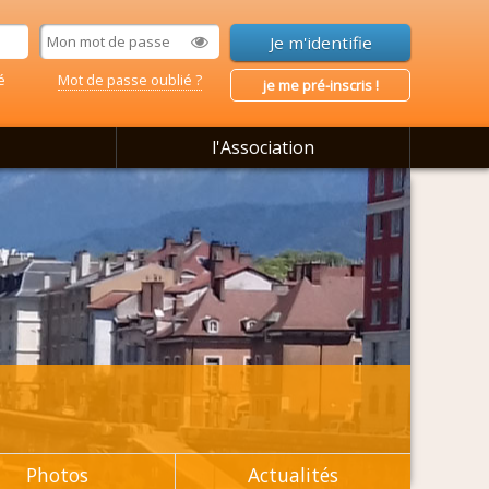
é
Mot de passe oublié ?
je me pré-inscris !
l'Association
Photos
Actualités