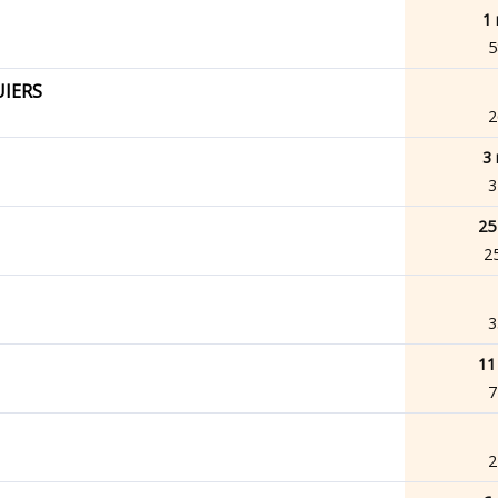
1 
5
UIERS
2
3 
3
25
2
3
11
7
2