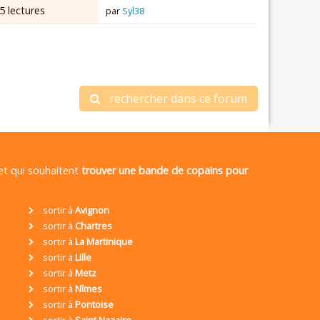
5 lectures
par
Syl38
rechercher dans ce forum
 et qui souhaitent
trouver une bande de copains pour
sortir à
Avignon
sortir à
Chartres
sortir à
La Martinique
sortir à
Lille
sortir à
Metz
sortir à
Nîmes
sortir à
Pontoise
sortir à
Saint Nazaire