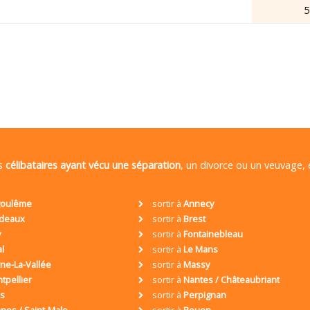
5
es
célibataires ayant vécu une séparation
, un divorce ou un veuvage,
oulême
sortir à
Annecy
deaux
sortir à
Brest
y
sortir à
Fontainebleau
al
sortir à
Le Mans
ne-La-Vallée
sortir à
Massy
tpellier
sortir à
Nantes / Châteaubriant
is
sortir à
Perpignan
nes / Saint-Malo
sortir à
Rouen