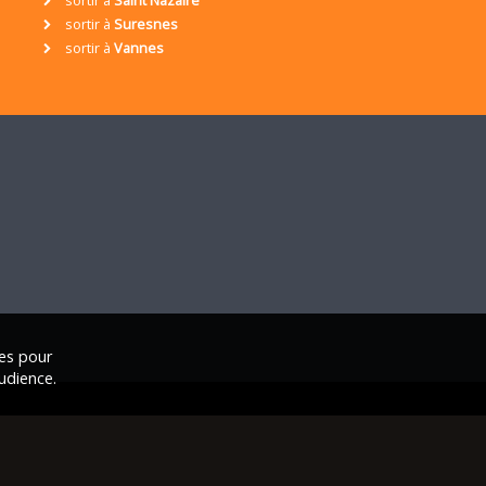
sortir à
Suresnes
sortir à
Vannes
ies pour
udience.
ales
|
Nous contacter