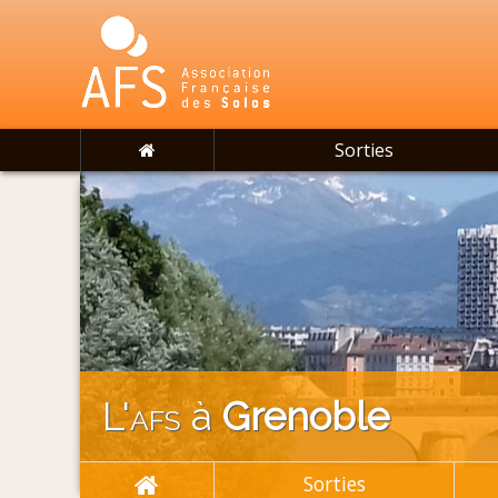
Sorties
L'
afs
à
Grenoble
Sorties