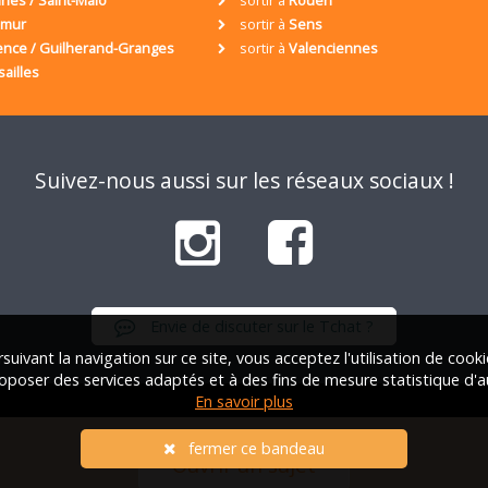
umur
sortir à
Sens
ence / Guilherand-Granges
sortir à
Valenciennes
sailles
Suivez-nous aussi sur les réseaux sociaux !
Envie de discuter sur le Tchat ?
suivant la navigation sur ce site, vous acceptez l'utilisation de cook
oposer des services adaptés et à des fins de mesure statistique d'a
En savoir plus
iation Française des Solos |
Qui sommes-nous ?
|
FAQ
|
Mentions lég
fermer ce bandeau
Ouvrir un sujet