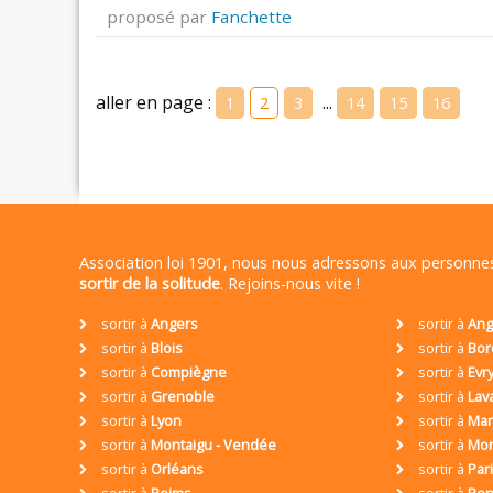
proposé par
Fanchette
aller en page :
...
1
2
3
14
15
16
Association loi 1901, nous nous adressons aux personn
sortir de la solitude
. Rejoins-nous vite !
sortir à
Angers
sortir à
Ang
sortir à
Blois
sortir à
Bor
sortir à
Compiègne
sortir à
Evr
sortir à
Grenoble
sortir à
Lav
sortir à
Lyon
sortir à
Mar
sortir à
Montaigu - Vendée
sortir à
Mon
sortir à
Orléans
sortir à
Par
sortir à
Reims
sortir à
Ren