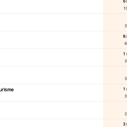
6 
1
3
8 
6
1 
3
3
1 
ourisme
3
2
3 