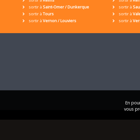
sortir à
Saint-Omer / Dunkerque
sortir à
Sa
sortir à
Tours
sortir à
Val
sortir à
Vernon / Louviers
sortir à
Ver
En pour
vous pr
© 2001 / 2026 • Assoc