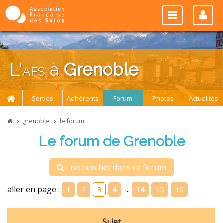
L'
afs
à
Grenoble
Sorties
Adhérents
Forum
Photos
Actualités
grenoble
le forum
Le forum de Grenoble
rechercher dans ce forum
aller en page :
...
1
2
3
4
14
15
16
Sujet