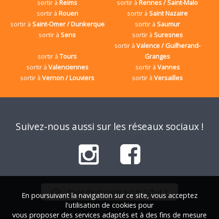
sortir à
Reims
sortir à
Rennes / Saint-Malo
sortir à
Rouen
sortir à
Saint Nazaire
sortir à
Saint-Omer / Dunkerque
sortir à
Saumur
sortir à
Sens
sortir à
Suresnes
sortir à
Valence / Guilherand-
sortir à
Tours
Granges
sortir à
Valenciennes
sortir à
Vannes
sortir à
Vernon / Louviers
sortir à
Versailles
Suivez-nous aussi sur les réseaux sociaux !
Envie de discuter sur le Tchat ?
En poursuivant la navigation sur ce site, vous acceptez
l'utilisation de cookies pour
vous proposer des services adaptés et à des fins de mesure