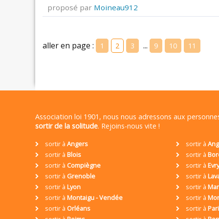
proposé par
Moineau912
aller en page :
...
1
2
3
9
10
11
Association loi 1901, nous nous adressons aux personn
sortir de la solitude
. Rejoins-nous vite !
sortir à
Angers
sortir à
Ang
sortir à
Blois
sortir à
Bor
sortir à
Compiègne
sortir à
Evr
sortir à
Grenoble
sortir à
Lav
sortir à
Lyon
sortir à
Mar
sortir à
Montaigu - Vendée
sortir à
Mon
sortir à
Orléans
sortir à
Par
sortir à
Reims
sortir à
Ren