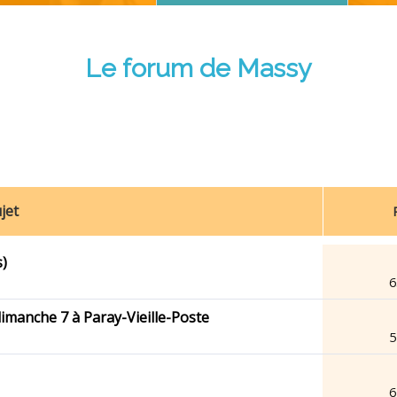
Le forum de Massy
jet
s)
6
imanche 7 à Paray-Vieille-Poste
5
6