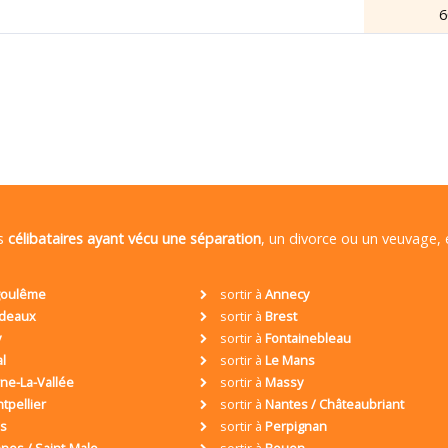
6
es
célibataires ayant vécu une séparation
, un divorce ou un veuvage,
oulême
sortir à
Annecy
deaux
sortir à
Brest
y
sortir à
Fontainebleau
al
sortir à
Le Mans
ne-La-Vallée
sortir à
Massy
tpellier
sortir à
Nantes / Châteaubriant
is
sortir à
Perpignan
nes / Saint-Malo
sortir à
Rouen