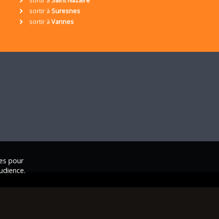
sortir à
Suresnes
sortir à
Vannes
ies pour
udience.
ales
|
Nous contacter