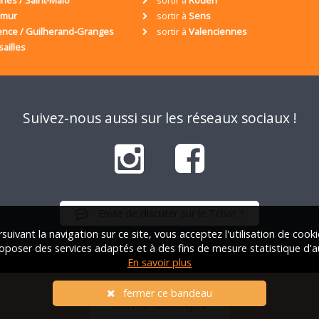
umur
sortir à
Sens
ence / Guilherand-Granges
sortir à
Valenciennes
sailles
Suivez-nous aussi sur les réseaux sociaux !
Envie de discuter sur le Tchat ?
suivant la navigation sur ce site, vous acceptez l'utilisation de cook
oposer des services adaptés et à des fins de mesure statistique d'a
En savoir plus
iation Française des Solos |
Qui sommes-nous ?
|
FAQ
|
Mentions lég
fermer ce bandeau
Ouvrir un sujet