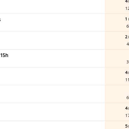
4 
1
1 
s
6
2 
4
 15h
3
4 
1
6
4 
1
5 