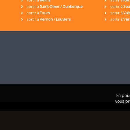
sortir à
Saint-Omer / Dunkerque
sortir à
Sa
sortir à
Tours
sortir à
Val
sortir à
Vernon / Louviers
sortir à
Ver
En pour
vous pr
© 2001 / 2026 • Assoc