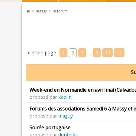
massy
le forum
aller en page :
...
1
2
3
9
10
11
Su
Week-end en Normandie en avril mai (Calvado
proposé par
kaolin
Forums des associations Samedi 6 à Massy et d
proposé par
maguy
Soirée portugaise
proposé par
dentelle