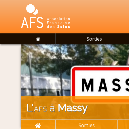
Sorties
L'
afs
à
Massy
Sorties