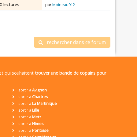
0 lectures
par
Moineau912
rechercher dans ce forum
 et qui souhaitent
trouver une bande de copains pour
sortir à
Avignon
sortir à
Chartres
sortir à
La Martinique
sortir à
Lille
sortir à
Metz
sortir à
Nîmes
sortir à
Pontoise
sortir à
Saint Nazaire