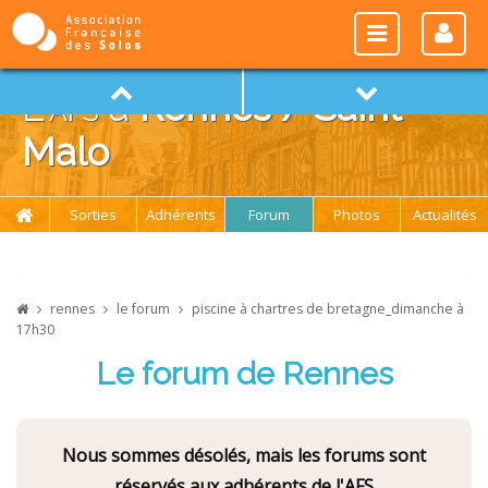
L'
afs
à
Rennes / Saint-
Malo
Sorties
Adhérents
Forum
Photos
Actualités
rennes
le forum
piscine à chartres de bretagne_dimanche à
17h30
Le forum de Rennes
Nous sommes désolés, mais les forums sont
réservés aux adhérents de l'AFS