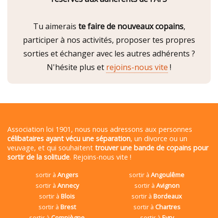
Tu aimerais
te faire de nouveaux copains
,
participer à nos activités, proposer tes propres
sorties et échanger avec les autres adhérents ?
N'hésite plus et
rejoins-nous vite
!
Association loi 1901, nous nous adressons aux personnes
célibataires ayant vécu une séparation
, un divorce ou un
veuvage, et qui souhaitent
trouver une bande de copains pour
sortir de la solitude
. Rejoins-nous vite !
sortir à
Angers
sortir à
Angoulême
sortir à
Annecy
sortir à
Avignon
sortir à
Blois
sortir à
Bordeaux
sortir à
Brest
sortir à
Chartres
sortir à
Compiègne
sortir à
Evry