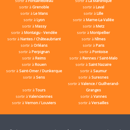
sortir à
Fontainebleau
sortir à
La Martinique
sortir à
Grenoble
sortir à
Laval
sortir à
Le Mans
sortir à
Lille
sortir à
Lyon
sortir à
Marne-La-Vallée
sortir à
Massy
sortir à
Metz
sortir à
Montaigu - Vendée
sortir à
Montpellier
sortir à
Nantes / Châteaubriant
sortir à
Nîmes
sortir à
Orléans
sortir à
Paris
sortir à
Perpignan
sortir à
Pontoise
sortir à
Reims
sortir à
Rennes / Saint-Malo
sortir à
Rouen
sortir à
Saint Nazaire
sortir à
Saint-Omer / Dunkerque
sortir à
Saumur
sortir à
Sens
sortir à
Suresnes
sortir à
Valence / Guilherand-
sortir à
Tours
Granges
sortir à
Valenciennes
sortir à
Vannes
sortir à
Vernon / Louviers
sortir à
Versailles