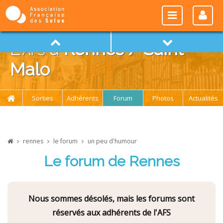
L'
afs
à
Rennes / Saint-
Malo
Sorties
Adhérents
Forum
Photos
Actualités
rennes
le forum
un peu d'humour
Le forum de Rennes
Nous sommes désolés, mais les forums sont
réservés aux adhérents de l'AFS