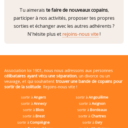
Tu aimerais
te faire de nouveaux copains
,
participer à nos activités, proposer tes propres
sorties et échanger avec les autres adhérents ?
N'hésite plus et
rejoins-nous vite
!
Association loi 1901, nous nous adressons aux personnes
célibataires ayant vécu une séparation
, un divorce ou un
veuvage, et qui souhaitent
trouver une bande de copains pour
sortir de la solitude
. Rejoins-nous vite !
sortir à
Angers
sortir à
Angoulême
sortir à
Annecy
sortir à
Avignon
sortir à
Blois
sortir à
Bordeaux
sortir à
Brest
sortir à
Chartres
sortir à
Compiègne
sortir à
Evry