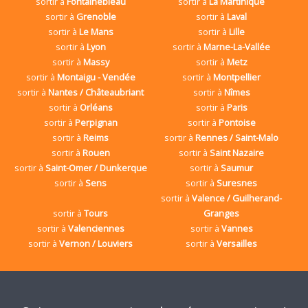
sortir à
Fontainebleau
sortir à
La Martinique
sortir à
Grenoble
sortir à
Laval
sortir à
Le Mans
sortir à
Lille
sortir à
Lyon
sortir à
Marne-La-Vallée
sortir à
Massy
sortir à
Metz
sortir à
Montaigu - Vendée
sortir à
Montpellier
sortir à
Nantes / Châteaubriant
sortir à
Nîmes
sortir à
Orléans
sortir à
Paris
sortir à
Perpignan
sortir à
Pontoise
sortir à
Reims
sortir à
Rennes / Saint-Malo
sortir à
Rouen
sortir à
Saint Nazaire
sortir à
Saint-Omer / Dunkerque
sortir à
Saumur
sortir à
Sens
sortir à
Suresnes
sortir à
Valence / Guilherand-
sortir à
Tours
Granges
sortir à
Valenciennes
sortir à
Vannes
sortir à
Vernon / Louviers
sortir à
Versailles