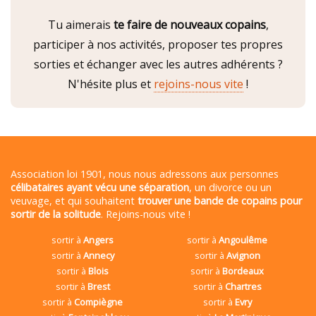
Tu aimerais
te faire de nouveaux copains
,
participer à nos activités, proposer tes propres
sorties et échanger avec les autres adhérents ?
N'hésite plus et
rejoins-nous vite
!
Association loi 1901, nous nous adressons aux personnes
célibataires ayant vécu une séparation
, un divorce ou un
veuvage, et qui souhaitent
trouver une bande de copains pour
sortir de la solitude
. Rejoins-nous vite !
sortir à
Angers
sortir à
Angoulême
sortir à
Annecy
sortir à
Avignon
sortir à
Blois
sortir à
Bordeaux
sortir à
Brest
sortir à
Chartres
sortir à
Compiègne
sortir à
Evry