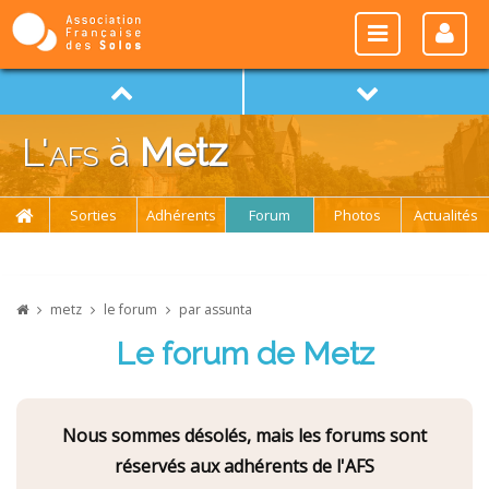
L'
afs
à
Metz
Sorties
Adhérents
Forum
Photos
Actualités
metz
le forum
par assunta
Le forum de Metz
Nous sommes désolés, mais les forums sont
réservés aux adhérents de l'AFS