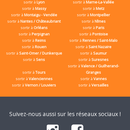
sortir à
Lyon
sortir à
Marne-La-Vallée
sortir à
Massy
sortir à
Metz
sortir à
Montaigu - Vendée
sortir à
Montpellier
sortir à
Nantes / Châteaubriant
sortir à
Nîmes
sortir à
Orléans
sortir à
Paris
sortir à
Perpignan
sortir à
Pontoise
sortir à
Reims
sortir à
Rennes / Saint-Malo
sortir à
Rouen
sortir à
Saint Nazaire
sortir à
Saint-Omer / Dunkerque
sortir à
Saumur
sortir à
Sens
sortir à
Suresnes
sortir à
Valence / Guilherand-
sortir à
Tours
Granges
sortir à
Valenciennes
sortir à
Vannes
sortir à
Vernon / Louviers
sortir à
Versailles
Suivez-nous aussi sur les réseaux sociaux !