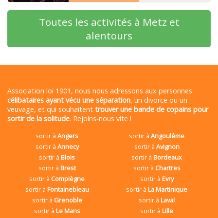
Toutes les activités à Metz et
alentours
Association loi 1901, nous nous adressons aux personnes
célibataires ayant vécu une séparation
, un divorce ou un
veuvage, et qui souhaitent
trouver une bande de copains pour
sortir de la solitude
. Rejoins-nous vite !
sortir à
Angers
sortir à
Angoulême
sortir à
Annecy
sortir à
Avignon
sortir à
Blois
sortir à
Bordeaux
sortir à
Brest
sortir à
Chartres
sortir à
Compiègne
sortir à
Evry
sortir à
Fontainebleau
sortir à
La Martinique
sortir à
Grenoble
sortir à
Laval
sortir à
Le Mans
sortir à
Lille