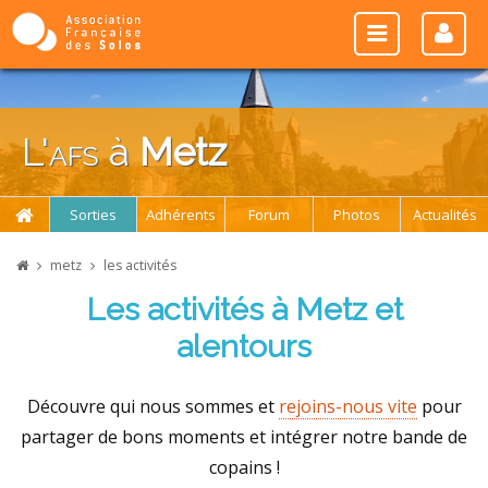
L'
afs
à
Metz
Sorties
Adhérents
Forum
Photos
Actualités
metz
les activités
Les activités à Metz et
alentours
Découvre qui nous sommes et
rejoins-nous vite
pour
partager de bons moments et intégrer notre bande de
copains !