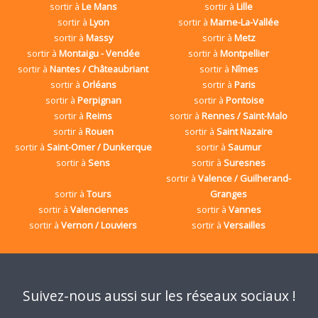
sortir à
Le Mans
sortir à
Lille
sortir à
Lyon
sortir à
Marne-La-Vallée
sortir à
Massy
sortir à
Metz
sortir à
Montaigu - Vendée
sortir à
Montpellier
sortir à
Nantes / Châteaubriant
sortir à
Nîmes
sortir à
Orléans
sortir à
Paris
sortir à
Perpignan
sortir à
Pontoise
sortir à
Reims
sortir à
Rennes / Saint-Malo
sortir à
Rouen
sortir à
Saint Nazaire
sortir à
Saint-Omer / Dunkerque
sortir à
Saumur
sortir à
Sens
sortir à
Suresnes
sortir à
Valence / Guilherand-
sortir à
Tours
Granges
sortir à
Valenciennes
sortir à
Vannes
sortir à
Vernon / Louviers
sortir à
Versailles
Suivez-nous aussi sur les réseaux sociaux !