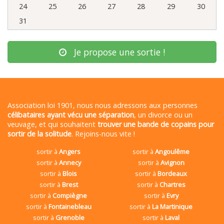
24
25
26
27
28
29
30
31
Je propose une sortie !
Association loi 1901, nous nous adressons aux personnes
célibataires ayant vécu une séparation
, un divorce ou un
veuvage, et qui souhaitent
trouver une bande de copains pour
sortir de la solitude
. Rejoins-nous vite !
sortir à
Angers
sortir à
Angoulême
sortir à
Annecy
sortir à
Avignon
sortir à
Blois
sortir à
Bordeaux
sortir à
Brest
sortir à
Chartres
sortir à
Compiègne
sortir à
Evry
sortir à
Fontainebleau
sortir à
La Martinique
sortir à
Grenoble
sortir à
Laval