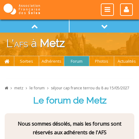
L'
afs
à
Metz
Sorties
Adhérents
Forum
Photos
Actualités
metz
le forum
séjour cap france terrou du 8 au 15/05/2027
Le forum de Metz
Nous sommes désolés, mais les forums sont
réservés aux adhérents de l'AFS