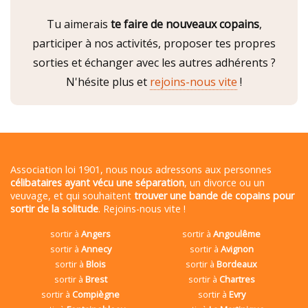
Tu aimerais
te faire de nouveaux copains
,
participer à nos activités, proposer tes propres
sorties et échanger avec les autres adhérents ?
N'hésite plus et
rejoins-nous vite
!
Association loi 1901, nous nous adressons aux personnes
célibataires ayant vécu une séparation
, un divorce ou un
veuvage, et qui souhaitent
trouver une bande de copains pour
sortir de la solitude
. Rejoins-nous vite !
sortir à
Angers
sortir à
Angoulême
sortir à
Annecy
sortir à
Avignon
sortir à
Blois
sortir à
Bordeaux
sortir à
Brest
sortir à
Chartres
sortir à
Compiègne
sortir à
Evry