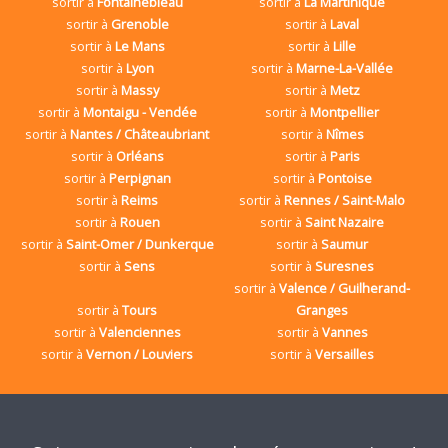
sortir à
Fontainebleau
sortir à
La Martinique
sortir à
Grenoble
sortir à
Laval
sortir à
Le Mans
sortir à
Lille
sortir à
Lyon
sortir à
Marne-La-Vallée
sortir à
Massy
sortir à
Metz
sortir à
Montaigu - Vendée
sortir à
Montpellier
sortir à
Nantes / Châteaubriant
sortir à
Nîmes
sortir à
Orléans
sortir à
Paris
sortir à
Perpignan
sortir à
Pontoise
sortir à
Reims
sortir à
Rennes / Saint-Malo
sortir à
Rouen
sortir à
Saint Nazaire
sortir à
Saint-Omer / Dunkerque
sortir à
Saumur
sortir à
Sens
sortir à
Suresnes
sortir à
Valence / Guilherand-
sortir à
Tours
Granges
sortir à
Valenciennes
sortir à
Vannes
sortir à
Vernon / Louviers
sortir à
Versailles