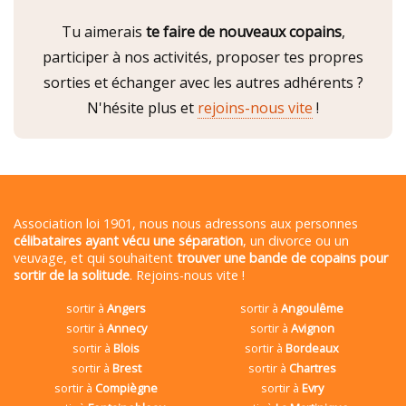
Tu aimerais
te faire de nouveaux copains
,
participer à nos activités, proposer tes propres
sorties et échanger avec les autres adhérents ?
N'hésite plus et
rejoins-nous vite
!
Association loi 1901, nous nous adressons aux personnes
célibataires ayant vécu une séparation
, un divorce ou un
veuvage, et qui souhaitent
trouver une bande de copains pour
sortir de la solitude
. Rejoins-nous vite !
sortir à
Angers
sortir à
Angoulême
sortir à
Annecy
sortir à
Avignon
sortir à
Blois
sortir à
Bordeaux
sortir à
Brest
sortir à
Chartres
sortir à
Compiègne
sortir à
Evry