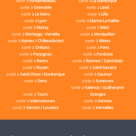
sortir à
Fontainebleau
sortir à
La Martinique
sortir à
Grenoble
sortir à
Laval
sortir à
Le Mans
sortir à
Lille
sortir à
Lyon
sortir à
Marne-La-Vallée
sortir à
Massy
sortir à
Metz
sortir à
Montaigu - Vendée
sortir à
Montpellier
sortir à
Nantes / Châteaubriant
sortir à
Nîmes
sortir à
Orléans
sortir à
Paris
sortir à
Perpignan
sortir à
Pontoise
sortir à
Reims
sortir à
Rennes / Saint-Malo
sortir à
Rouen
sortir à
Saint Nazaire
sortir à
Saint-Omer / Dunkerque
sortir à
Saumur
sortir à
Sens
sortir à
Suresnes
sortir à
Valence / Guilherand-
sortir à
Tours
Granges
sortir à
Valenciennes
sortir à
Vannes
sortir à
Vernon / Louviers
sortir à
Versailles