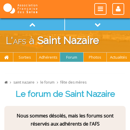
L'
afs
à
Saint Nazaire
Sorties
Adhérents
Forum
Photos
Actualités
saint nazaire
le forum
fête des mères
Le forum de Saint Nazaire
Nous sommes désolés, mais les forums sont
réservés aux adhérents de l'AFS