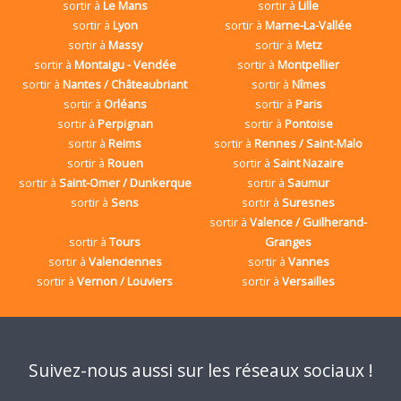
sortir à
Le Mans
sortir à
Lille
sortir à
Lyon
sortir à
Marne-La-Vallée
sortir à
Massy
sortir à
Metz
sortir à
Montaigu - Vendée
sortir à
Montpellier
sortir à
Nantes / Châteaubriant
sortir à
Nîmes
sortir à
Orléans
sortir à
Paris
sortir à
Perpignan
sortir à
Pontoise
sortir à
Reims
sortir à
Rennes / Saint-Malo
sortir à
Rouen
sortir à
Saint Nazaire
sortir à
Saint-Omer / Dunkerque
sortir à
Saumur
sortir à
Sens
sortir à
Suresnes
sortir à
Valence / Guilherand-
sortir à
Tours
Granges
sortir à
Valenciennes
sortir à
Vannes
sortir à
Vernon / Louviers
sortir à
Versailles
Suivez-nous aussi sur les réseaux sociaux !