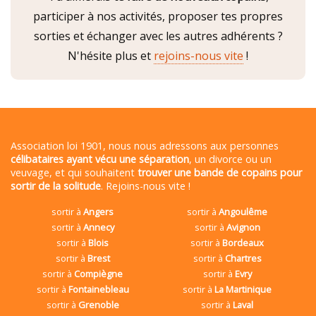
participer à nos activités, proposer tes propres
sorties et échanger avec les autres adhérents ?
N'hésite plus et
rejoins-nous vite
!
Association loi 1901, nous nous adressons aux personnes
célibataires ayant vécu une séparation
, un divorce ou un
veuvage, et qui souhaitent
trouver une bande de copains pour
sortir de la solitude
. Rejoins-nous vite !
sortir à
Angers
sortir à
Angoulême
sortir à
Annecy
sortir à
Avignon
sortir à
Blois
sortir à
Bordeaux
sortir à
Brest
sortir à
Chartres
sortir à
Compiègne
sortir à
Evry
sortir à
Fontainebleau
sortir à
La Martinique
sortir à
Grenoble
sortir à
Laval