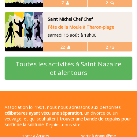
7
2
Saint Michel Chef Chef
Fête de la Moule à Tharon-plage
samedi 15 août à 18h00
22
2
Toutes les activités à Saint Nazaire
et alentours
Association loi 1901, nous nous adressons aux personnes
célibataires ayant vécu une séparation
, un divorce ou un
veuvage, et qui souhaitent
trouver une bande de copains pour
sortir de la solitude
. Rejoins-nous vite !
sortir à
Angers
sortir à
Angoulême